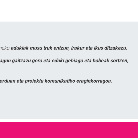
uneko
edukiak musu truk entzun, irakur eta ikus ditzakezu.
lagun gaitzazu gero eta eduki gehiago eta hobeak sortzen,
orduan eta proiektu komunikatibo eraginkorragoa.