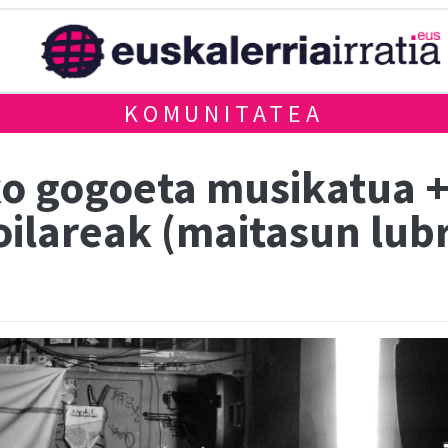
KOMUNITATEA
ko gogoeta musikatua +
oilareak (maitasun lub