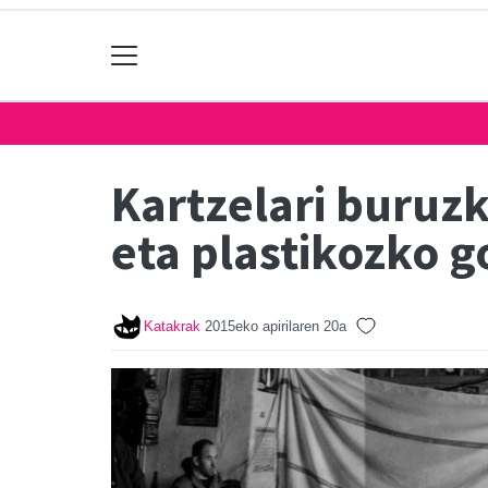
Kartzelari buruz
eta plastikozko g
Katakrak
2015eko apirilaren 20a