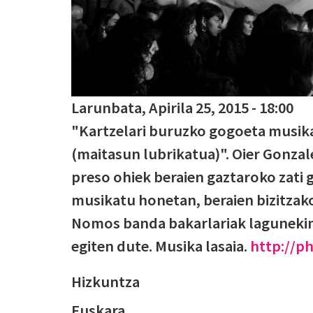
Larunbata, Apirila 25, 2015 - 18:00
"Kartzelari buruzko gogoeta musika
(maitasun lubrikatua)". Oier Gonza
preso ohiek beraien gaztaroko zati g
musikatu honetan, beraien bizitzak
Nomos banda bakarlariak lagunekin j
egiten dute. Musika lasaia.
http://p
Hizkuntza
Euskara