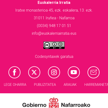
Euskalerria Irratia
Iratxe monasterioa 45, ezk. eskailera, 13. ezk.
31011 Iruñea - Nafarroa
(0034) 948 17 01 51
info@euskalerriairratia.eus
Codesyntaxek garatua
LEGE OHARRA
PUBLIZITATEA
ARAUAK
HARREMANET