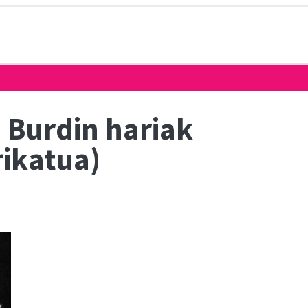
 Burdin hariak
rikatua)