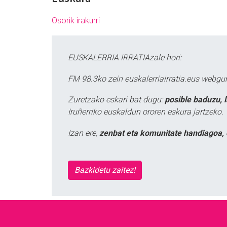
Osorik irakurri
EUSKALERRIA IRRATIAzale hori:
FM 98.3ko zein euskalerriairratia.eus webg
Zuretzako eskari bat dugu:
posible baduzu, 
Iruñerriko euskaldun ororen eskura jartzeko.
Izan ere,
zenbat eta komunitate handiagoa, 
Bazkidetu zaitez!