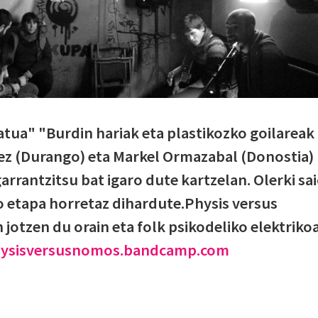
tua" "Burdin hariak eta plastikozko goilareak
lez (Durango) eta Markel Ormazabal (Donostia)
arrantzitsu bat igaro dute kartzelan. Olerki sa
o etapa horretaz dihardute.Physis versus
otzen du orain eta folk psikodeliko elektriko
hysisversusnomos.bandcamp.com