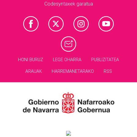
Codesyntaxek garatua
HONI BURUZ
LEGE OHARRA
PUBLIZITATEA
ARAUAK
HARREMANETARAKO
RSS