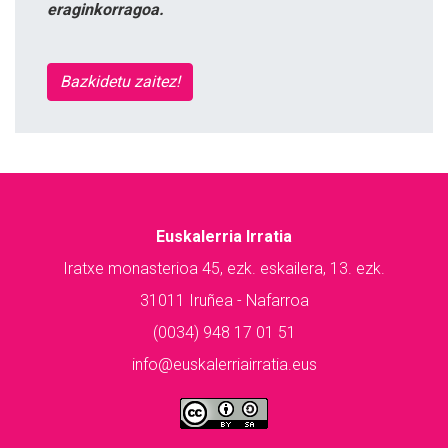
eraginkorragoa.
Bazkidetu zaitez!
Euskalerria Irratia
Iratxe monasterioa 45, ezk. eskailera, 13. ezk.
31011 Iruñea - Nafarroa
(0034) 948 17 01 51
info@euskalerriairratia.eus