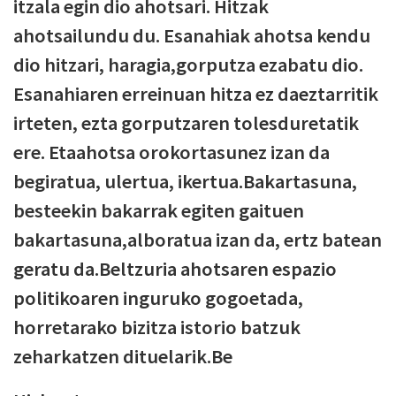
itzala egin dio ahotsari. Hitzak
ahotsailundu du. Esanahiak ahotsa kendu
dio hitzari, haragia,gorputza ezabatu dio.
Esanahiaren erreinuan hitza ez daeztarritik
irteten, ezta gorputzaren tolesduretatik
ere. Etaahotsa orokortasunez izan da
begiratua, ulertua, ikertua.Bakartasuna,
besteekin bakarrak egiten gaituen
bakartasuna,alboratua izan da, ertz batean
geratu da.Beltzuria ahotsaren espazio
politikoaren inguruko gogoetada,
horretarako bizitza istorio batzuk
zeharkatzen dituelarik.Be