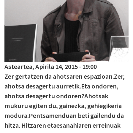
Asteartea, Apirila 14, 2015 - 19:00
Zer gertatzen da ahotsaren espazioan.Zer,
ahotsa desagertu aurretik.Eta ondoren,
ahotsa desagertu ondoren?Ahotsak
mukuru egiten du, gainezka, gehiegikeria
modura.Pentsamenduan beti gailendu da
hitza. Hitzaren etaesanahiaren erreinuak