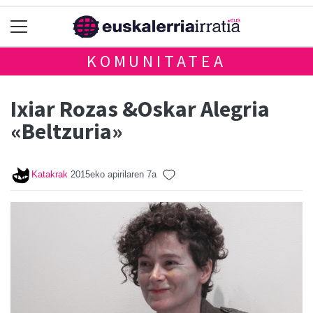
KOMUNITATEA
Ixiar Rozas &Oskar Alegria
«Beltzuria»
Katakrak
2015eko apirilaren 7a