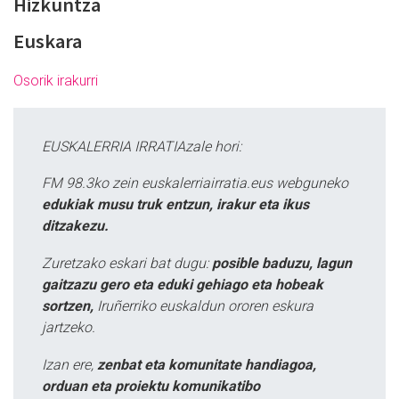
Hizkuntza
Euskara
Osorik irakurri
EUSKALERRIA IRRATIAzale hori:
FM 98.3ko zein euskalerriairratia.eus webguneko
edukiak musu truk entzun, irakur eta ikus
ditzakezu.
Zuretzako eskari bat dugu:
posible baduzu, lagun
gaitzazu gero eta eduki gehiago eta hobeak
sortzen,
Iruñerriko euskaldun ororen eskura
jartzeko.
Izan ere,
zenbat eta komunitate handiagoa,
orduan eta proiektu komunikatibo