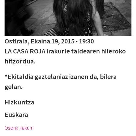
Ostirala, Ekaina 19, 2015 - 19:30
LA CASA ROJA irakurle taldearen hileroko
hitzordua.
*Ekitaldia gaztelaniaz izanen da, bilera
gelan.
Hizkuntza
Euskara
Osorik irakurri