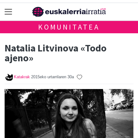
KOMUNITATEA
Natalia Litvinova «Todo
ajeno»
Katakrak
2015eko urtarrilaren 30a