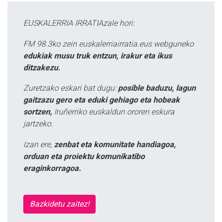
EUSKALERRIA IRRATIAzale hori:
FM 98.3ko zein euskalerriairratia.eus webguneko
edukiak musu truk entzun, irakur eta ikus
ditzakezu.
Zuretzako eskari bat dugu:
posible baduzu, lagun
gaitzazu gero eta eduki gehiago eta hobeak
sortzen,
Iruñerriko euskaldun ororen eskura
jartzeko.
Izan ere,
zenbat eta komunitate handiagoa,
orduan eta proiektu komunikatibo
eraginkorragoa.
Bazkidetu zaitez!