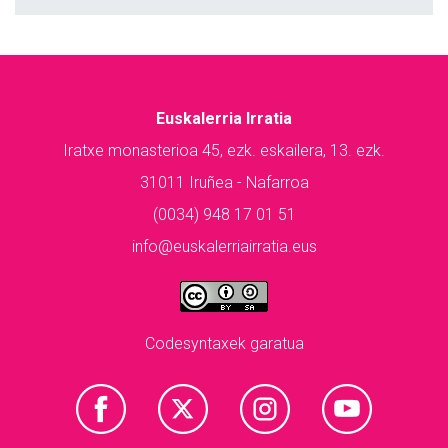
Euskalerria Irratia
Iratxe monasterioa 45, ezk. eskailera, 13. ezk.
31011 Iruñea - Nafarroa
(0034) 948 17 01 51
info@euskalerriairratia.eus
Codesyntaxek garatua