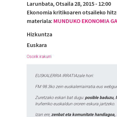
Larunbata, Otsaila 28, 2015 - 12:00
Ekonomia kritikoaren otsaileko hit
materiala:
MUNDUKO EKONOMIA G
Hizkuntza
Euskara
Osorik irakurri
EUSKALERRIA IRRATIAzale hori:
FM 98.3ko zein euskalerriairratia.eus webg
Zuretzako eskari bat dugu:
posible baduzu, 
Iruñerriko euskaldun ororen eskura jartzeko.
Izan ere,
zenbat eta komunitate handiagoa, 