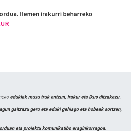
zordua. Hemen irakurri beharreko
AUR
uneko
edukiak musu truk entzun, irakur eta ikus ditzakezu.
lagun gaitzazu gero eta eduki gehiago eta hobeak sortzen,
orduan eta proiektu komunikatibo eraginkorragoa.