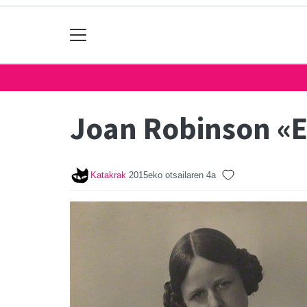
Joan Robinson «
Katakrak
2015eko otsailaren 4a