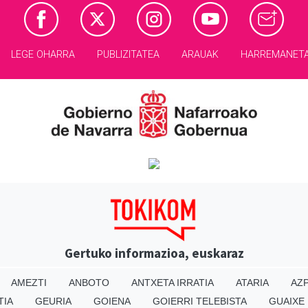
LEGE OHARRA
PUBLIZITATEA
ARAUAK
HARREMANET
Gertuko informazioa, euskaraz
AMEZTI
ANBOTO
ANTXETA IRRATIA
ATARIA
AZP
TIA
GEURIA
GOIENA
GOIERRI TELEBISTA
GUAIXE