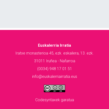
Euskalerria Irratia
Iratxe monasterioa 45, ezk. eskailera, 13. ezk.
31011 Iruñea - Nafarroa
(0034) 948 17 01 51
info@euskalerriairratia.eus
Codesyntaxek garatua