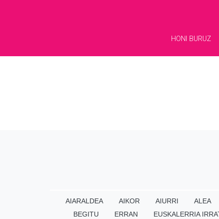
HONI BURUZ
AIARALDEA
AIKOR
AIURRI
ALEA
BEGITU
ERRAN
EUSKALERRIA IRRA