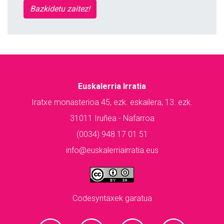
Bazkidetu zaitez!
Euskalerria Irratia
Iratxe monasterioa 45, ezk. eskailera, 13. ezk.
31011 Iruñea - Nafarroa
(0034) 948 17 01 51
info@euskalerriairratia.eus
Codesyntaxek garatua