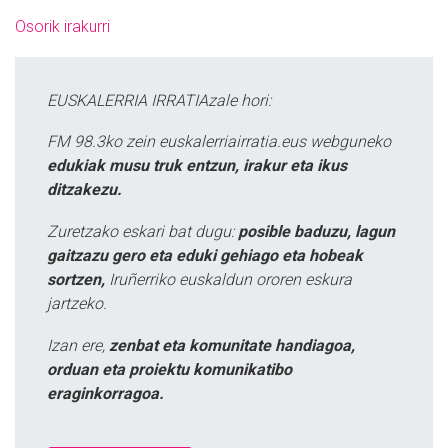
Osorik irakurri
EUSKALERRIA IRRATIAzale hori:
FM 98.3ko zein euskalerriairratia.eus webguneko
edukiak musu truk entzun, irakur eta ikus
ditzakezu.
Zuretzako eskari bat dugu:
posible baduzu, lagun
gaitzazu gero eta eduki gehiago eta hobeak
sortzen,
Iruñerriko euskaldun ororen eskura
jartzeko.
Izan ere,
zenbat eta komunitate handiagoa,
orduan eta proiektu komunikatibo
eraginkorragoa.