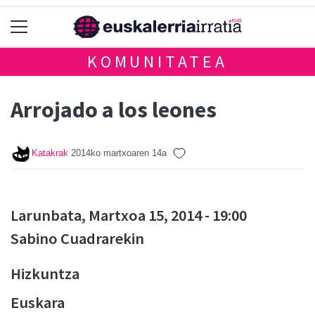
KOMUNITATEA
Arrojado a los leones
Katakrak
2014ko martxoaren 14a
Larunbata, Martxoa 15, 2014 - 19:00
Sabino Cuadrarekin
Hizkuntza
Euskara