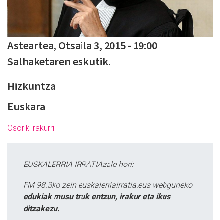
Asteartea, Otsaila 3, 2015 - 19:00
Salhaketaren eskutik.
Hizkuntza
Euskara
Osorik irakurri
EUSKALERRIA IRRATIAzale hori:
FM 98.3ko zein euskalerriairratia.eus webguneko
edukiak musu truk entzun, irakur eta ikus
ditzakezu.