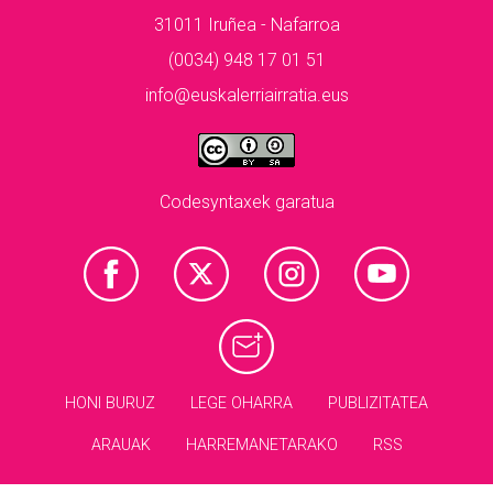
31011 Iruñea - Nafarroa
(0034) 948 17 01 51
info@euskalerriairratia.eus
Codesyntaxek garatua
HONI BURUZ
LEGE OHARRA
PUBLIZITATEA
ARAUAK
HARREMANETARAKO
RSS