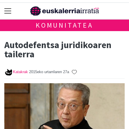
KOMUNITATEA
Autodefentsa juridikoaren
tailerra
Katakrak
2015eko urtarrilaren 27a