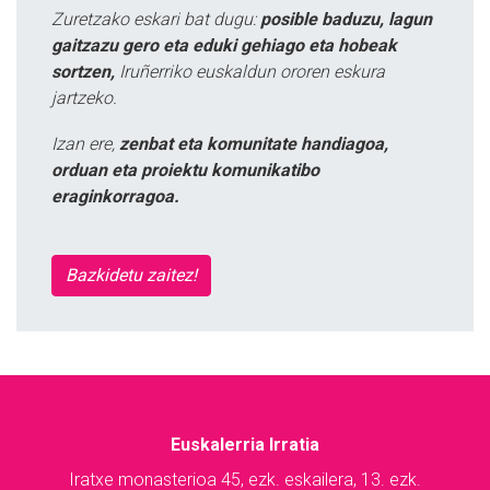
Zuretzako eskari bat dugu:
posible baduzu, lagun
gaitzazu gero eta eduki gehiago eta hobeak
sortzen,
Iruñerriko euskaldun ororen eskura
jartzeko.
Izan ere,
zenbat eta komunitate handiagoa,
orduan eta proiektu komunikatibo
eraginkorragoa.
Bazkidetu zaitez!
Euskalerria Irratia
Iratxe monasterioa 45, ezk. eskailera, 13. ezk.