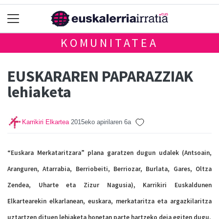
KOMUNITATEA
EUSKARAREN PAPARAZZIAK
lehiaketa
Karrikiri Elkartea
2015eko apirilaren 6a
“Euskara Merkataritzara” plana garatzen dugun udalek (Antsoain,
Aranguren, Atarrabia, Berriobeiti, Berriozar, Burlata, Gares, Oltza
Zendea, Uharte eta Zizur Nagusia), Karrikiri Euskaldunen
Elkartearekin elkarlanean, euskara, merkataritza eta argazkilaritza
uztartzen dituen lehiaketa honetan parte hartzeko deia egiten dugu.