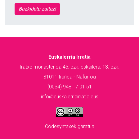
Bazkidetu zaitez!
Euskalerria Irratia
Iratxe monasterioa 45, ezk. eskailera, 13. ezk.
31011 Iruñea - Nafarroa
(0034) 948 17 01 51
info@euskalerriairratia.eus
Codesyntaxek garatua