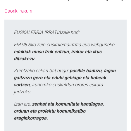
Osorik irakurri
EUSKALERRIA IRRATIAzale hori:
FM 98.3ko zein euskalerriairratia.eus webguneko
edukiak musu truk entzun, irakur eta ikus
ditzakezu.
Zuretzako eskari bat dugu:
posible baduzu, lagun
gaitzazu gero eta eduki gehiago eta hobeak
sortzen,
Iruñerriko euskaldun ororen eskura
jartzeko.
Izan ere,
zenbat eta komunitate handiagoa,
orduan eta proiektu komunikatibo
eraginkorragoa.