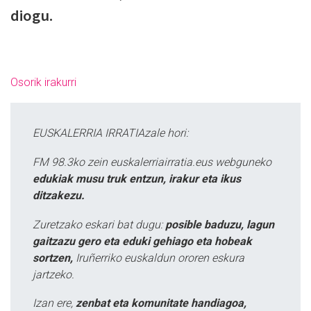
diogu.
Osorik irakurri
EUSKALERRIA IRRATIAzale hori:
FM 98.3ko zein euskalerriairratia.eus webguneko
edukiak musu truk entzun, irakur eta ikus
ditzakezu.
Zuretzako eskari bat dugu:
posible baduzu, lagun
gaitzazu gero eta eduki gehiago eta hobeak
sortzen,
Iruñerriko euskaldun ororen eskura
jartzeko.
Izan ere,
zenbat eta komunitate handiagoa,