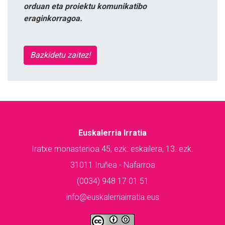
orduan eta proiektu komunikatibo
eraginkorragoa.
Bazkidetu zaitez!
Euskalerria Irratia
Iratxe monasterioa 45, ezk. eskailera, 13. ezk.
31011 Iruñea - Nafarroa
(0034) 948 17 01 51
info@euskalerriairratia.eus