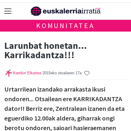
KOMUNITATEA
Larunbat honetan...
Karrikadantza!!!
Karrikiri Elkartea
2015eko otsailaren 17a
Urtarrilean izandako arrakasta ikusi
ondoren... Otsailean ere KARRIKADANTZA
dator!! Berriz ere, Zentralean izanen da eta
eguerdiko 12.00ak aldera, giharrak ongi
berotu ondoren, saioari hasieraemanen