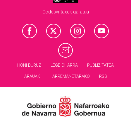
Codesyntaxek garatua
HONI BURUZ
LEGE OHARRA
PUBLIZITATEA
ARAUAK
HARREMANETARAKO
RSS