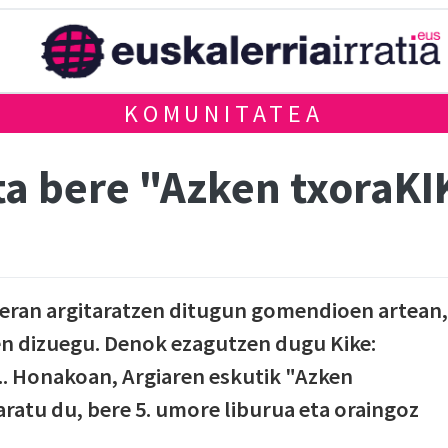
KOMUNITATEA
ta bere "Azken txoraKI
peran argitaratzen ditugun gomendioen artean,
n dizuegu. Denok ezagutzen dugu Kike:
... Honakoan, Argiaren eskutik "Azken
ratu du, bere 5. umore liburua eta oraingoz