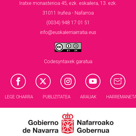
Iratxe monasterioa 45, ezk. eskailera, 13. ezk.
31011 Iruñea - Nafarroa
(0034) 948 17 01 51
info@euskalerriairratia.eus
Codesyntaxek garatua
LEGE OHARRA
PUBLIZITATEA
ARAUAK
HARREMANET