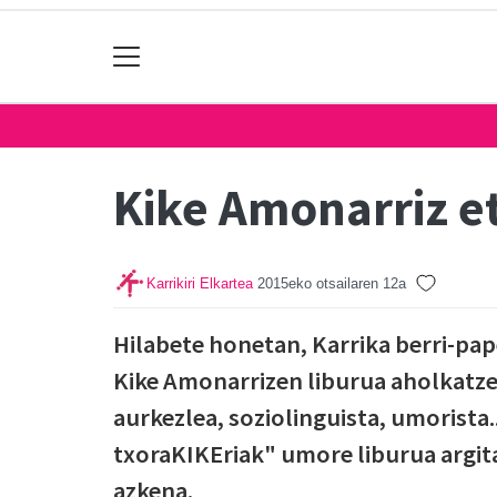
Kike Amonarriz e
Karrikiri Elkartea
2015eko otsailaren 12a
Hilabete honetan, Karrika berri-pa
Kike Amonarrizen liburua aholkatze
aurkezlea, soziolinguista, umorista
txoraKIKEriak" umore liburua argita
azkena.