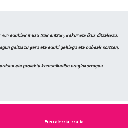
uneko
edukiak musu truk entzun, irakur eta ikus ditzakezu.
lagun gaitzazu gero eta eduki gehiago eta hobeak sortzen,
orduan eta proiektu komunikatibo eraginkorragoa.
Euskalerria Irratia