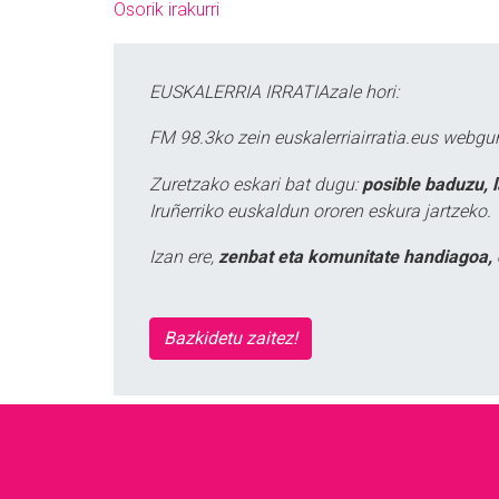
Osorik irakurri
EUSKALERRIA IRRATIAzale hori:
FM 98.3ko zein euskalerriairratia.eus webg
Zuretzako eskari bat dugu:
posible baduzu, 
Iruñerriko euskaldun ororen eskura jartzeko.
Izan ere,
zenbat eta komunitate handiagoa, 
Bazkidetu zaitez!