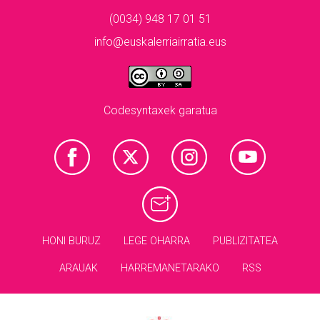
(0034) 948 17 01 51
info@euskalerriairratia.eus
Codesyntaxek garatua
HONI BURUZ
LEGE OHARRA
PUBLIZITATEA
ARAUAK
HARREMANETARAKO
RSS