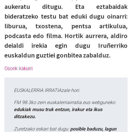
aukeratu ditugu. Eta eztabaidak
bideratzeko testu bat eduki dugu oinarri:
liburua, txostena, pentsa artikulua,
podcasta edo filma. Hortik aurrera, aldiro
deialdi irekia egin dugu Iruñerriko
euskaldun guztiei gonbitea zabalduz.
Osorik irakurri
EUSKALERRIA IRRATIAzale hori:
FM 98.3ko zein euskalerriairratia.eus webguneko
edukiak musu truk entzun, irakur eta ikus
ditzakezu.
Zuretzako eskari bat dugu:
posible baduzu, lagun