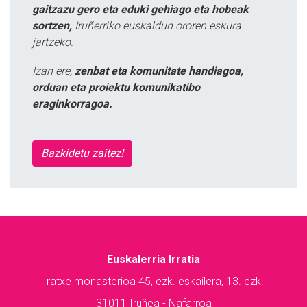
gaitzazu gero eta eduki gehiago eta hobeak
sortzen,
Iruñerriko euskaldun ororen eskura
jartzeko.
Izan ere,
zenbat eta komunitate handiagoa,
orduan eta proiektu komunikatibo
eraginkorragoa.
Bazkidetu zaitez!
Euskalerria Irratia
Iratxe monasterioa 45, ezk. eskailera, 13. ezk.
31011 Iruñea - Nafarroa