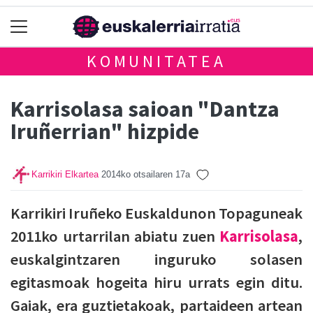
KOMUNITATEA
Karrisolasa saioan "Dantza
Iruñerrian" hizpide
Karrikiri Elkartea
2014ko otsailaren 17a
Karrikiri Iruñeko Euskaldunon Topaguneak
2011ko urtarrilan abiatu zuen
Karrisolasa
,
euskalgintzaren inguruko solasen
egitasmoak hogeita hiru urrats egin ditu.
Gaiak, era guztietakoak, partaideen artean