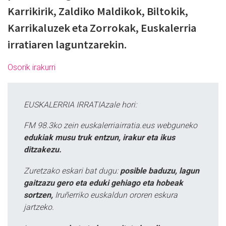
Karrikirik, Zaldiko Maldikok, Biltokik,
Karrikaluzek eta Zorrokak, Euskalerria
irratiaren laguntzarekin.
Osorik irakurri
EUSKALERRIA IRRATIAzale hori:
FM 98.3ko zein euskalerriairratia.eus webguneko
edukiak musu truk entzun, irakur eta ikus
ditzakezu.
Zuretzako eskari bat dugu:
posible baduzu, lagun
gaitzazu gero eta eduki gehiago eta hobeak
sortzen,
Iruñerriko euskaldun ororen eskura
jartzeko.