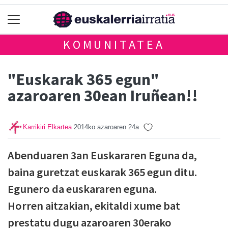
KOMUNITATEA
"Euskarak 365 egun"
azaroaren 30ean Iruñean!!
Karrikiri Elkartea
2014ko azaroaren 24a
Abenduaren 3an Euskararen Eguna da,
baina guretzat euskarak 365 egun ditu.
Egunero da euskararen eguna.
Horren aitzakian, ekitaldi xume bat
prestatu dugu azaroaren 30erako