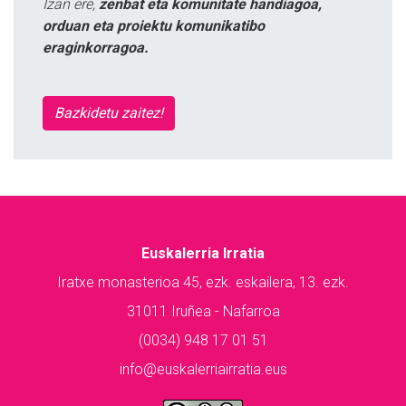
Izan ere,
zenbat eta komunitate handiagoa,
orduan eta proiektu komunikatibo
eraginkorragoa.
Bazkidetu zaitez!
Euskalerria Irratia
Iratxe monasterioa 45, ezk. eskailera, 13. ezk.
31011 Iruñea - Nafarroa
(0034) 948 17 01 51
info@euskalerriairratia.eus