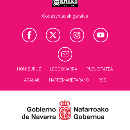
Codesyntaxek garatua
HONI BURUZ
LEGE OHARRA
PUBLIZITATEA
ARAUAK
HARREMANETARAKO
RSS