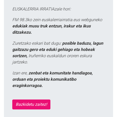
EUSKALERRIA IRRATIAzale hori:
FM 98.3ko zein euskalerriairratia.eus webguneko
edukiak musu truk entzun, irakur eta ikus
ditzakezu.
Zuretzako eskari bat dugu:
posible baduzu, lagun
gaitzazu gero eta eduki gehiago eta hobeak
sortzen,
Iruñerriko euskaldun ororen eskura
jartzeko.
Izan ere,
zenbat eta komunitate handiagoa,
orduan eta proiektu komunikatibo
eraginkorragoa.
Bazkidetu zaitez!