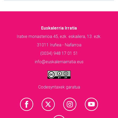
Euskalerria Irratia
Iratxe monasterioa 45, ezk. eskailera, 13. ezk.
31011 Iruñea - Nafarroa
(0034) 948 17 01 51
info@euskalerriairratia.eus
Codesyntaxek garatua