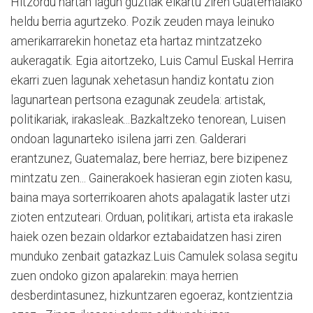
Hitzordu hartan lagun guztiak elkartu ziren Guatemalako
heldu berria agurtzeko. Pozik zeuden maya leinuko
amerikarrarekin honetaz eta hartaz mintzatzeko
aukeragatik. Egia aitortzeko, Luis Camul Euskal Herrira
ekarri zuen lagunak xehetasun handiz kontatu zion
lagunartean pertsona ezagunak zeudela: artistak,
politikariak, irakasleak...Bazkaltzeko tenorean, Luisen
ondoan lagunarteko isilena jarri zen. Galderari
erantzunez, Guatemalaz, bere herriaz, bere bizipenez
mintzatu zen... Gainerakoek hasieran egin zioten kasu,
baina maya sorterrikoaren ahots apalagatik laster utzi
zioten entzuteari. Orduan, politikari, artista eta irakasle
haiek ozen bezain oldarkor eztabaidatzen hasi ziren
munduko zenbait gatazkaz.Luis Camulek solasa segitu
zuen ondoko gizon apalarekin: maya herrien
desberdintasunez, hizkuntzaren egoeraz, kontzientzia