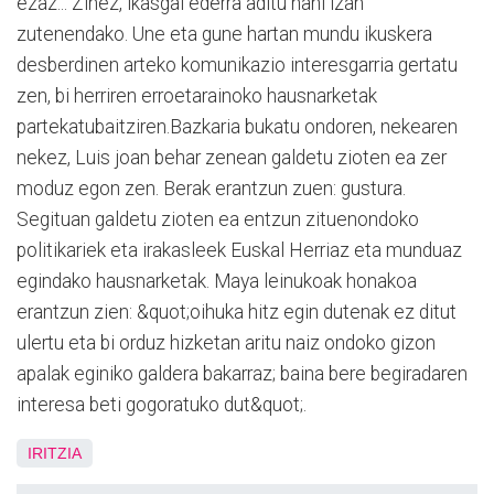
ezaz... Zinez, ikasgai ederra aditu nahi izan
zutenendako. Une eta gune hartan mundu ikuskera
desberdinen arteko komunikazio interesgarria gertatu
zen, bi herriren erroetarainoko hausnarketak
partekatubaitziren.Bazkaria bukatu ondoren, nekearen
nekez, Luis joan behar zenean galdetu zioten ea zer
moduz egon zen. Berak erantzun zuen: gustura.
Segituan galdetu zioten ea entzun zituenondoko
politikariek eta irakasleek Euskal Herriaz eta munduaz
egindako hausnarketak. Maya leinukoak honakoa
erantzun zien: &quot;oihuka hitz egin dutenak ez ditut
ulertu eta bi orduz hizketan aritu naiz ondoko gizon
apalak eginiko galdera bakarraz; baina bere begiradaren
interesa beti gogoratuko dut&quot;.
IRITZIA