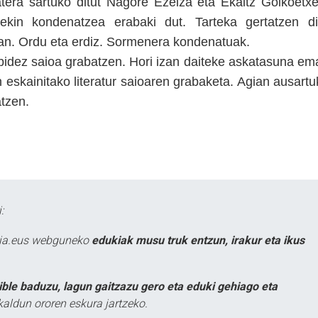
batera sartuko ditut Nagore Ezeiza eta Ekaitz Goikoetxe
ekin kondenatzea erabaki dut. Tarteka gertatzen di
elan. Ordu eta erdiz. Sormenera kondenatuak.
bidez saioa grabatzen. Hori izan daiteke askatasuna em
 eskainitako literatur saioaren grabaketa. Agian ausartu
atzen.
:
atia.eus webguneko
edukiak musu truk entzun, irakur eta ikus
ible baduzu, lagun gaitzazu gero eta eduki gehiago eta
kaldun ororen eskura jartzeko.