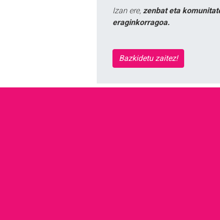
Izan ere,
zenbat eta komunitat
eraginkorragoa.
Bazkidetu zaitez!