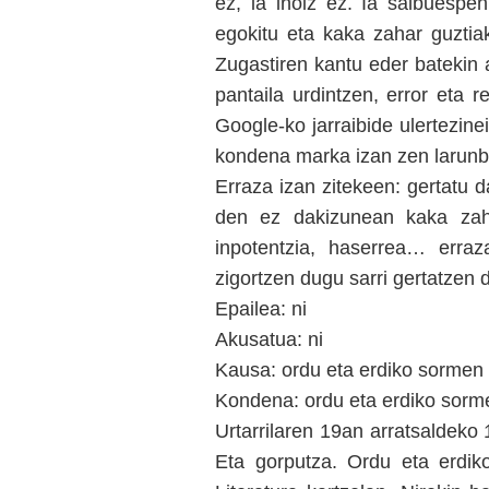
ez, ia inoiz ez. Ia salbuespe
egokitu eta kaka zahar guztiak
Zugastiren kantu eder batekin 
pantaila urdintzen, error eta r
Google-ko jarraibide ulertezine
kondena marka izan zen larunb
Erraza izan zitekeen: gertatu 
den ez dakizunean kaka zahar
inpotentzia, haserrea… erraz
zigortzen dugu sarri gertatzen 
Epailea: ni
Akusatua: ni
Kausa: ordu eta erdiko sormen 
Kondena: ordu eta erdiko sorme
Urtarrilaren 19an arratsaldeko
Eta gorputza. Ordu eta erdik