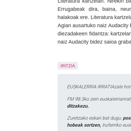
Literatura kartzelan. Nirekin 
Errugabeak dira, baina, neur
halakoak ere. Literatura kartz
Agian ausartuko naiz Audacity 
diezadakeen fidantza: kartzelan
naiz Audacity bidez saioa grab
IRITZIA
EUSKALERRIA IRRATIAzale hori
FM 98.3ko zein euskalerriairr
ditzakezu.
Zuretzako eskari bat dugu:
pos
hobeak sortzen,
Iruñerriko eus