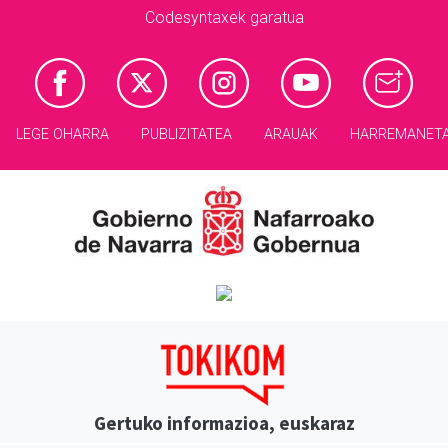
Codesyntaxek garatua
LEGE OHARRA
PUBLIZITATEA
ARAUAK
HARREMANET
Gertuko informazioa, euskaraz