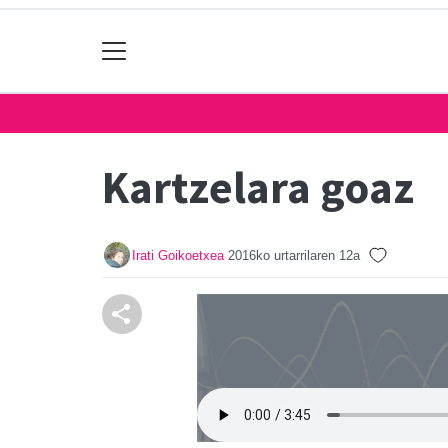
Kartzelara goaz
Irati Goikoetxea
2016ko urtarrilaren 12a