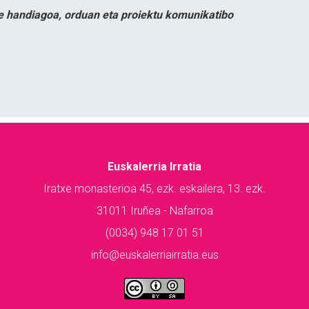
e handiagoa, orduan eta proiektu komunikatibo
Euskalerria Irratia
Iratxe monasterioa 45, ezk. eskailera, 13. ezk.
31011 Iruñea - Nafarroa
(0034) 948 17 01 51
info@euskalerriairratia.eus