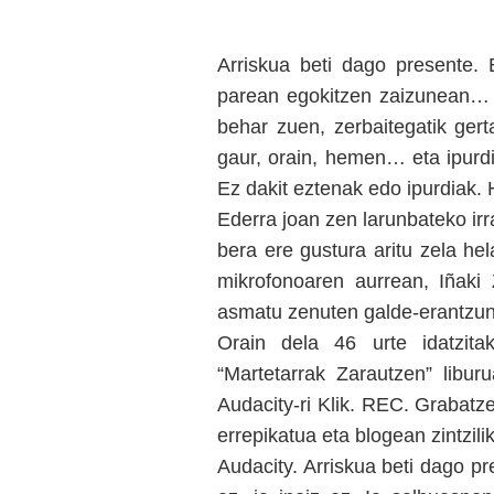
Arriskua beti dago presente. 
parean egokitzen zaizunean… iz
behar zuen, zerbaitegatik gert
gaur, orain, hemen… eta ipurd
Ez dakit eztenak edo ipurdiak. H
Ederra joan zen larunbateko irra
bera ere gustura aritu zela hel
mikrofonoaren aurrean, Iñaki 
asmatu zenuten galde-erantzun
Orain dela 46 urte idatzita
“Martetarrak Zarautzen” libu
Audacity-ri Klik. REC. Grabat
errepikatua eta blogean zintzil
Audacity. Arriskua beti dago p