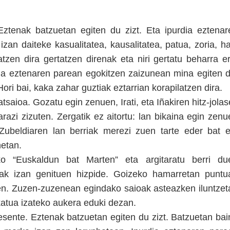
Eztenak batzuetan egiten du zizt. Eta ipurdia eztenar
an daiteke kasualitatea, kausalitatea, patua, zoria, ha
atzen dira gertatzen direnak eta niri gertatu beharra er
ia eztenaren parean egokitzen zaizunean mina egiten d
ori bai, kaka zahar guztiak eztarrian korapilatzen dira.
tsaioa. Gozatu egin zenuen, Irati, eta Iñakiren hitz-jola
arazi zizuten. Zergatik ez aitortu: lan bikaina egin zen
Zubeldiaren lan berriak merezi zuen tarte eder bat e
etan.
ko “Euskaldun bat Marten” eta argitaratu berri du
ruak izan genituen hizpide. Goizeko hamarretan puntu
zen. Zuzen-zuzenean egindako saioak asteazken iluntzet
ikatua izateko aukera eduki dezan.
resente. Eztenak batzuetan egiten du zizt. Batzuetan bai