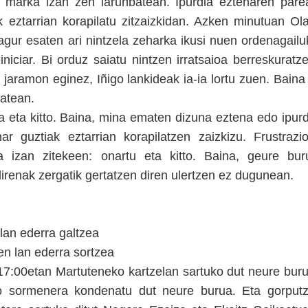
n marka izan zen larunbatean. Ipurdia eztenaren pare
 eztarrian korapilatu zitzaizkidan. Azken minutuan Ola
agur esaten ari nintzela zeharka ikusi nuen ordenagailu
einiciar. Bi orduz saiatu nintzen irratsaioa berreskuratz
i jaramon eginez, Iñigo lankideak ia-ia lortu zuen. Baina
atean.
da eta kitto. Baina, mina ematen dizuna eztena edo ipurd
 guztiak eztarrian korapilatzen zaizkizu. Frustrazio
a izan zitekeen: onartu eta kitto. Baina, geure bur
direnak zergatik gertatzen diren ulertzen ez dugunean.
lan ederra galtzea
n lan ederra sortzea
 17:00etan Martuteneko kartzelan sartuko dut neure buru
o sormenera kondenatu dut neure burua. Eta gorputz