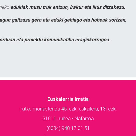
uneko
edukiak musu truk entzun, irakur eta ikus ditzakezu.
lagun gaitzazu gero eta eduki gehiago eta hobeak sortzen,
orduan eta proiektu komunikatibo eraginkorragoa.
Euskalerria Irratia
Iratxe monasterioa 45, ezk. eskailera, 13. ezk.
31011 Iruñea - Nafarroa
(0034) 948 17 01 51