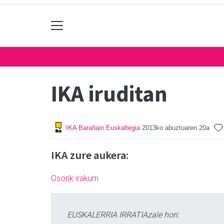
IKA iruditan
IKA Barañain Euskaltegia
2013ko abuztuaren 20a
IKA zure aukera:
Osorik irakurri
EUSKALERRIA IRRATIAzale hori: