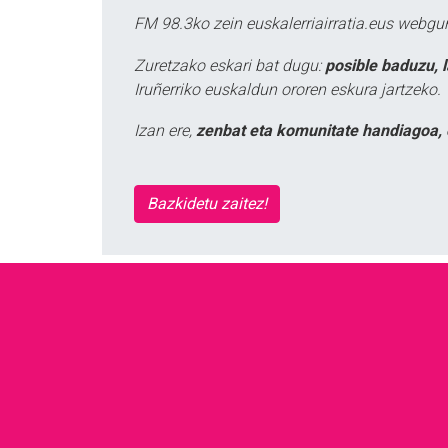
FM 98.3ko zein euskalerriairratia.eus webg
Zuretzako eskari bat dugu:
posible baduzu, 
Iruñerriko euskaldun ororen eskura jartzeko.
Izan ere,
zenbat eta komunitate handiagoa, 
Bazkidetu zaitez!