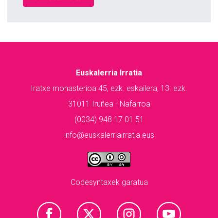
Euskalerria Irratia
Iratxe monasterioa 45, ezk. eskailera, 13. ezk.
31011 Iruñea - Nafarroa
(0034) 948 17 01 51
info@euskalerriairratia.eus
Codesyntaxek garatua