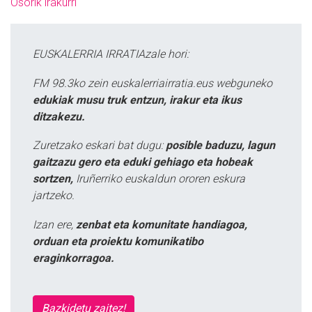
Osorik irakurri
EUSKALERRIA IRRATIAzale hori:
FM 98.3ko zein euskalerriairratia.eus webguneko
edukiak musu truk entzun, irakur eta ikus
ditzakezu.
Zuretzako eskari bat dugu:
posible baduzu, lagun
gaitzazu gero eta eduki gehiago eta hobeak
sortzen,
Iruñerriko euskaldun ororen eskura
jartzeko.
Izan ere,
zenbat eta komunitate handiagoa,
orduan eta proiektu komunikatibo
eraginkorragoa.
Bazkidetu zaitez!