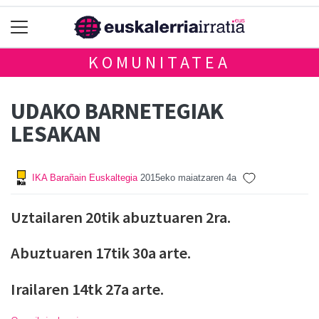
KOMUNITATEA
UDAKO BARNETEGIAK
LESAKAN
IKA Barañain Euskaltegia
2015eko maiatzaren 4a
Uztailaren 20tik abuztuaren 2ra.
Abuztuaren 17tik 30a arte.
Irailaren 14tk 27a arte.