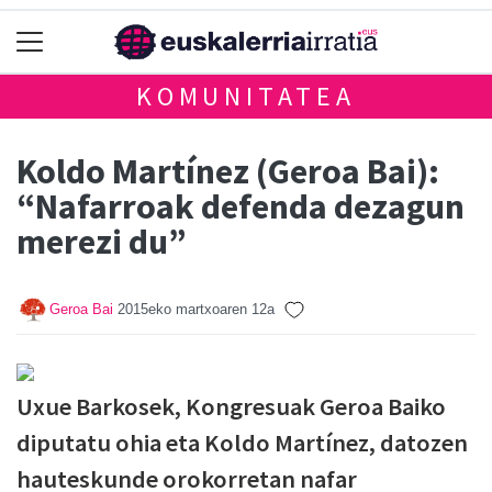
KOMUNITATEA
Koldo Martínez (Geroa Bai):
“Nafarroak defenda dezagun
merezi du”
Geroa Bai
2015eko martxoaren 12a
Uxue Barkosek, Kongresuak Geroa Baiko
diputatu ohia eta Koldo Martínez, datozen
hauteskunde orokorretan nafar