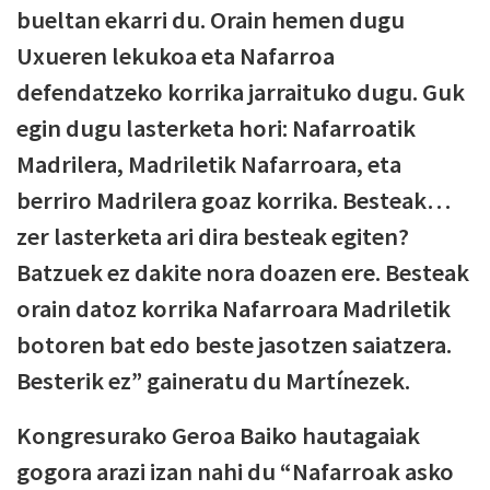
bueltan ekarri du. Orain hemen dugu
Uxueren lekukoa eta Nafarroa
defendatzeko korrika jarraituko dugu. Guk
egin dugu lasterketa hori: Nafarroatik
Madrilera, Madriletik Nafarroara, eta
berriro Madrilera goaz korrika. Besteak…
zer lasterketa ari dira besteak egiten?
Batzuek ez dakite nora doazen ere. Besteak
orain datoz korrika Nafarroara Madriletik
botoren bat edo beste jasotzen saiatzera.
Besterik ez” gaineratu du Martínezek.
Kongresurako Geroa Baiko hautagaiak
gogora arazi izan nahi du “Nafarroak asko