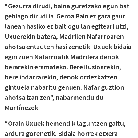
“Gezurra dirudi, baina guretzako egun bat
gehiago dirudi ia. Geroa Bain ez gara gaur
lanean hasiko ez baitiogu lan egiteari utzi,
Uxuerekin batera, Madrilen Nafarroaren
ahotsa entzuten hasi zenetik. Uxuek bidaia
egin zuen Nafarroatik Madrilera denok
berarekin eramateko. Bere ilusioarekin,
bere indarrarekin, denok ordezkatzen
gintuela nabaritu genuen. Nafar guztion
ahotsa izan zen”, nabarmendu du
Martínezek.
“Orain Uxuek hemendik laguntzen gaitu,
ardura gorenetik. Bidaia horrek etxera