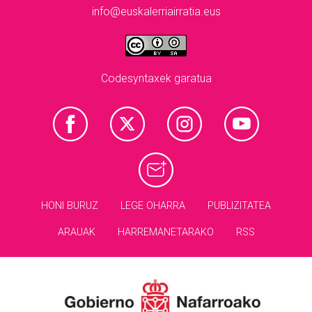
info@euskalerriairratia.eus
Codesyntaxek garatua
HONI BURUZ
LEGE OHARRA
PUBLIZITATEA
ARAUAK
HARREMANETARAKO
RSS