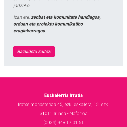
jartzeko.
Izan ere,
zenbat eta komunitate handiagoa,
orduan eta proiektu komunikatibo
eraginkorragoa.
Bazkidetu zaitez!
Euskalerria Irratia
Iratxe monasterioa 45, ezk. eskailera, 13. ezk.
31011 Iruñea - Nafarroa
(0034) 948 17 01 51