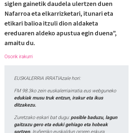
siglen gainetik daudela ulertzen duen
Nafarroa eta elkarrizketari, itunari eta
etikari balioa itzuli dion aldaketa
ereduaren aldeko apustua egin duena”,
amaitu du.
Osorik irakurri
EUSKALERRIA IRRATIAzale hori:
FM 98.3ko zein euskalerriairratia.eus webguneko
edukiak musu truk entzun, irakur eta ikus
ditzakezu.
Zuretzako eskari bat dugu:
posible baduzu, lagun
gaitzazu gero eta eduki gehiago eta hobeak
sortzen,
Iruñerriko euskaldun ororen eskura