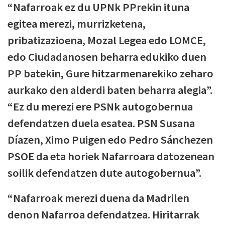
“Nafarroak ez du UPNk PPrekin ituna
egitea merezi, murrizketena,
pribatizazioena, Mozal Legea edo LOMCE,
edo Ciudadanosen beharra edukiko duen
PP batekin, Gure hitzarmenarekiko zeharo
aurkako den alderdi baten beharra alegia”.
“Ez du merezi ere PSNk autogobernua
defendatzen duela esatea. PSN Susana
Díazen, Ximo Puigen edo Pedro Sánchezen
PSOE da eta horiek Nafarroara datozenean
soilik defendatzen dute autogobernua”.
“Nafarroak merezi duena da Madrilen
denon Nafarroa defendatzea. Hiritarrak