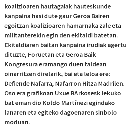
koalizioaren hautagaiak hauteskunde
kanpaina hasi dute gaur Geroa Bairen
egoitzan koalizioaren hamarnaka zale eta
militanterekin egin den ekitaldi batetan.
Ekitaldiaren baitan kanpaina irudiak agertu
dituzte, Foruetan eta Geroa Baik
Kongresura eramango duen taldean
oinarritzen direlarik, bai eta leloa ere:
Defiende Nafarra, Nafarron Hitza Madrilen.
Oso era grafikoan Uxue BArkosesk lekuko
bat eman dio Koldo Martínezi egindako
lanaren eta egiteko dagoenaren sinbolo
moduan.