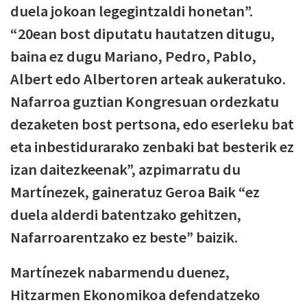
duela jokoan legegintzaldi honetan”.
“20ean bost diputatu hautatzen ditugu,
baina ez dugu Mariano, Pedro, Pablo,
Albert edo Albertoren arteak aukeratuko.
Nafarroa guztian Kongresuan ordezkatu
dezaketen bost pertsona, edo eserleku bat
eta inbestidurarako zenbaki bat besterik ez
izan daitezkeenak”, azpimarratu du
Martínezek, gaineratuz Geroa Baik “ez
duela alderdi batentzako gehitzen,
Nafarroarentzako ez beste” baizik.
Martínezek nabarmendu duenez,
Hitzarmen Ekonomikoa defendatzeko