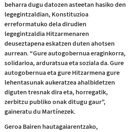
beharra dugu datozen asteetan hasiko den
legegintzaldian, Konstituzioa
erreformatuko dela dirudien
legegintzaldia Hitzarmenaren
deuseztapena eskatzen duten ahotsen
aurrean. “Gure autogobernua eraginkorra,
solidarioa, arduratsua eta soziala da. Gure
autogobernua eta gure Hitzarmena gure
lehentasunak aukeratzea ahalbidetzen
diguten tresnak dira eta, horregatik,
zerbitzu publiko onak ditugu gaur”,
gaineratu du Martínezek.
Geroa Bairen hautagaiarentzako,