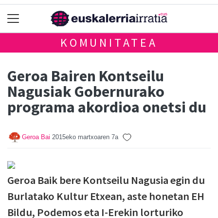
KOMUNITATEA
Geroa Bairen Kontseilu
Nagusiak Gobernurako
programa akordioa onetsi du
Geroa Bai
2015eko martxoaren 7a
Geroa Baik bere Kontseilu Nagusia egin du
Burlatako Kultur Etxean, aste honetan EH
Bildu, Podemos eta I-Erekin lorturiko