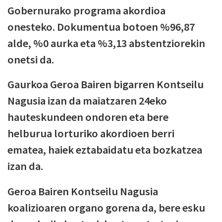
Gobernurako programa akordioa
onesteko. Dokumentua botoen %96,87
alde, %0 aurka eta %3,13 abstentziorekin
onetsi da.
Gaurkoa Geroa Bairen bigarren Kontseilu
Nagusia izan da maiatzaren 24eko
hauteskundeen ondoren eta bere
helburua lorturiko akordioen berri
ematea, haiek eztabaidatu eta bozkatzea
izan da.
Geroa Bairen Kontseilu Nagusia
koalizioaren organo gorena da, bere esku