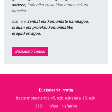
sortzen,
Iruñerriko euskaldun ororen eskura
jartzeko.
Izan ere,
zenbat eta komunitate handiagoa,
orduan eta proiektu komunikatibo
eraginkorragoa.
Bazkidetu zaitez!
Euskalerria Irratia
Iratxe monasterioa 45, ezk. eskailera, 13. ezk.
31011 Iruñea - Nafarroa