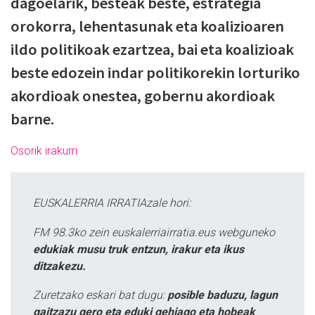
dagoelarik, besteak beste, estrategia
orokorra, lehentasunak eta koalizioaren
ildo politikoak ezartzea, bai eta koalizioak
beste edozein indar politikorekin lorturiko
akordioak onestea, gobernu akordioak
barne.
Osorik irakurri
EUSKALERRIA IRRATIAzale hori:
FM 98.3ko zein euskalerriairratia.eus webguneko
edukiak musu truk entzun, irakur eta ikus
ditzakezu.
Zuretzako eskari bat dugu:
posible baduzu, lagun
gaitzazu gero eta eduki gehiago eta hobeak