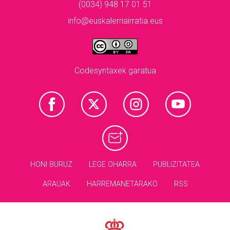
(0034) 948 17 01 51
info@euskalerriairratia.eus
Codesyntaxek garatua
HONI BURUZ
LEGE OHARRA
PUBLIZITATEA
ARAUAK
HARREMANETARAKO
RSS