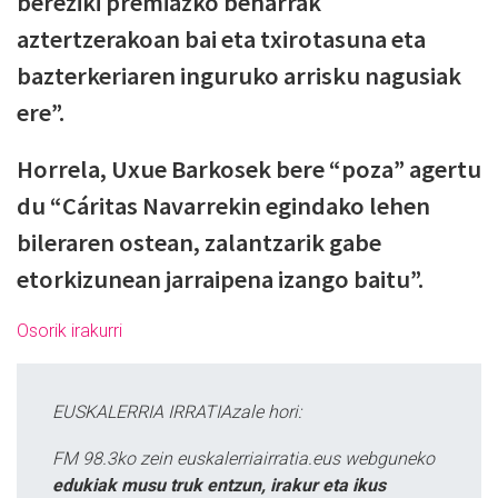
bereziki premiazko beharrak
aztertzerakoan bai eta txirotasuna eta
bazterkeriaren inguruko arrisku nagusiak
ere”.
Horrela, Uxue Barkosek bere “poza” agertu
du “Cáritas Navarrekin egindako lehen
bileraren ostean, zalantzarik gabe
etorkizunean jarraipena izango baitu”.
Osorik irakurri
EUSKALERRIA IRRATIAzale hori:
FM 98.3ko zein euskalerriairratia.eus webguneko
edukiak musu truk entzun, irakur eta ikus