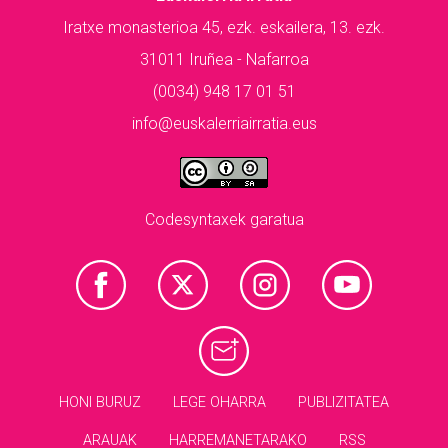
Iratxe monasterioa 45, ezk. eskailera, 13. ezk.
31011 Iruñea - Nafarroa
(0034) 948 17 01 51
info@euskalerriairratia.eus
Codesyntaxek garatua
HONI BURUZ
LEGE OHARRA
PUBLIZITATEA
ARAUAK
HARREMANETARAKO
RSS