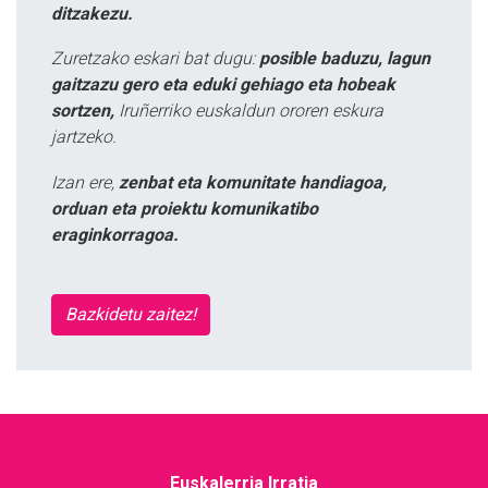
ditzakezu.
Zuretzako eskari bat dugu:
posible baduzu, lagun
gaitzazu gero eta eduki gehiago eta hobeak
sortzen,
Iruñerriko euskaldun ororen eskura
jartzeko.
Izan ere,
zenbat eta komunitate handiagoa,
orduan eta proiektu komunikatibo
eraginkorragoa.
Bazkidetu zaitez!
Euskalerria Irratia