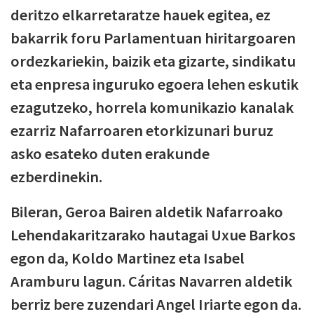
deritzo elkarretaratze hauek egitea, ez
bakarrik foru Parlamentuan hiritargoaren
ordezkariekin, baizik eta gizarte, sindikatu
eta enpresa inguruko egoera lehen eskutik
ezagutzeko, horrela komunikazio kanalak
ezarriz Nafarroaren etorkizunari buruz
asko esateko duten erakunde
ezberdinekin.
Bileran, Geroa Bairen aldetik Nafarroako
Lehendakaritzarako hautagai Uxue Barkos
egon da, Koldo Martinez eta Isabel
Aramburu lagun. Cáritas Navarren aldetik
berriz bere zuzendari Angel Iriarte egon da.