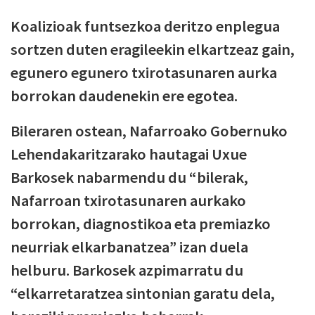
Koalizioak funtsezkoa deritzo enplegua
sortzen duten eragileekin elkartzeaz gain,
egunero egunero txirotasunaren aurka
borrokan daudenekin ere egotea.
Bileraren ostean, Nafarroako Gobernuko
Lehendakaritzarako hautagai Uxue
Barkosek nabarmendu du “bilerak,
Nafarroan txirotasunaren aurkako
borrokan, diagnostikoa eta premiazko
neurriak elkarbanatzea” izan duela
helburu. Barkosek azpimarratu du
“elkarretaratzea sintonian garatu dela,