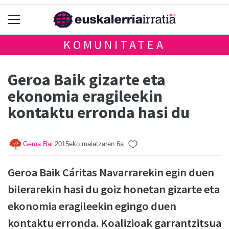
KOMUNITATEA
Geroa Baik gizarte eta
ekonomia eragileekin
kontaktu erronda hasi du
Geroa Bai
2015eko maiatzaren 6a
Geroa Baik Cáritas Navarrarekin egin duen
bilerarekin hasi du goiz honetan gizarte eta
ekonomia eragileekin egingo duen
kontaktu erronda. Koalizioak garrantzitsua