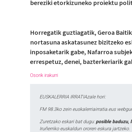
bereziki etorkizuneko proiektu pol
Horregatik guztiagatik, Geroa Baiti
nortasuna askatasunez bizitzeko es
inposaketarik gabe, Nafarroa subjek
errespetuz, denei, bazterkeriarik ga
Osorik irakurri
EUSKALERRIA IRRATIAzale hori:
FM 98.3ko zein euskalerriairratia.eus webg
Zuretzako eskari bat dugu:
posible baduzu, 
Iruñerriko euskaldun ororen eskura jartzeko.