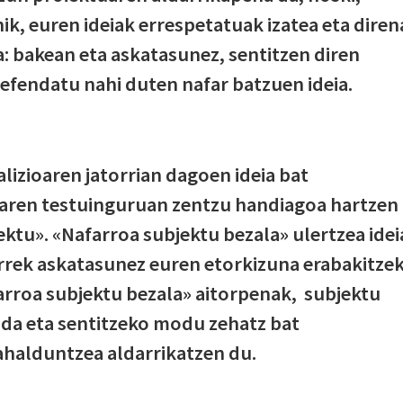
ik, euren ideiak errespetatuak izatea eta diren
a: bakean eta askatasunez, sentitzen diren
 defendatu nahi duten nafar batzuen ideia.
lizioaren jatorrian dagoen ideia bat
naren testuinguruan zentzu handiagoa hartzen
ektu». «Nafarroa subjektu bezala» ulertzea idei
rrek askatasunez euren etorkizuna erabakitze
arroa subjektu bezala» aitorpenak, subjektu
ida eta sentitzeko modu zehatz bat
halduntzea aldarrikatzen du.