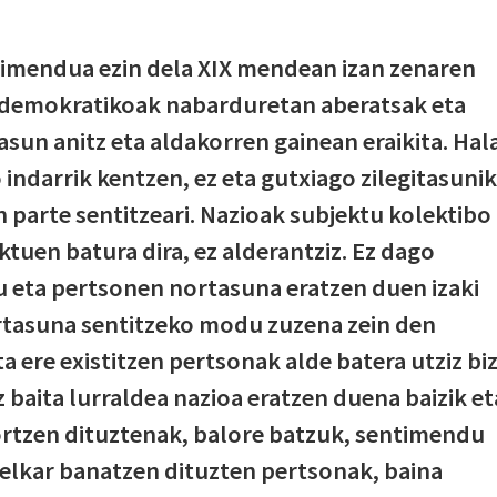
timendua ezin dela XIX mendean izan zenaren
e demokratikoak nabarduretan aberatsak eta
un anitz eta aldakorren gainean eraikita. Hal
 indarrik kentzen, ez eta gutxiago zilegitasunik
n parte sentitzeari. Nazioak subjektu kolektibo
uen batura dira, ez alderantziz. Ez dago
u eta pertsonen nortasuna eratzen duen izaki
ortasuna sentitzeko modu zuzena zein den
a ere existitzen pertsonak alde batera utziz biz
 baita lurraldea nazioa eratzen duena baizik et
ortzen dituztenak, balore batzuk, sentimendu
elkar banatzen dituzten pertsonak, baina