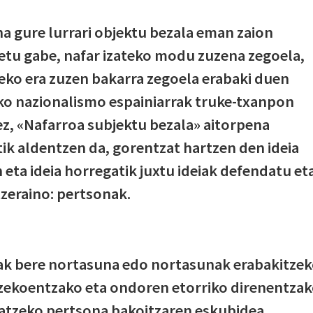
a gure lurrari objektu bezala eman zaion
ldetu gabe, nafar izateko modu zuzena zegoela,
eko era zuzen bakarra zegoela erabaki duen
ko nazionalismo espainiarrak truke-txanpon
 ez, «Nafarroa subjektu bezala» aitorpena
ik aldentzen da, gorentzat hartzen den ideia
 eta ideia horregatik juxtu ideiak defendatu et
zeraino: pertsonak.
nak bere nortasuna edo nortasunak erabakitze
zekoentzako eta ondoren etorriko direnentza
natzeko pertsona bakoitzaren eskubidea