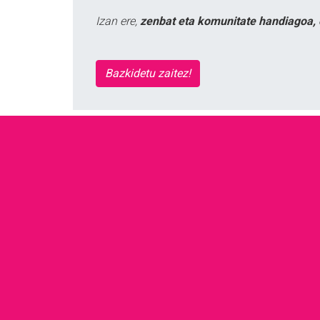
Izan ere,
zenbat eta komunitate handiagoa, 
Bazkidetu zaitez!