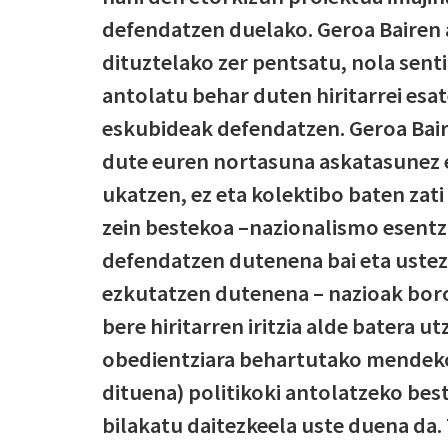
defendatzen duelako. Geroa Bairen 
dituztelako zer pentsatu, nola sent
antolatu behar duten hiritarrei esat
eskubideak defendatzen. Geroa Bair
dute euren nortasuna askatasunez e
ukatzen, ez eta kolektibo baten zati
zein bestekoa –nazionalismo esentzi
defendatzen dutenena bai eta ustez 
ezkutatzen dutenena – nazioak bor
bere hiritarren iritzia alde batera u
obedientziara behartutako mendeko 
dituena) politikoki antolatzeko be
bilakatu daitezkeela uste duena da.