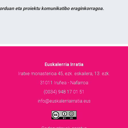
orduan eta proiektu komunikatibo eraginkorragoa.
Euskalerria Irratia
Iratxe monasterioa 45, ezk. eskailera, 13. ezk.
31011 Iruñea - Nafarroa
(0034) 948 17 01 51
info@euskalerriairratia.eus