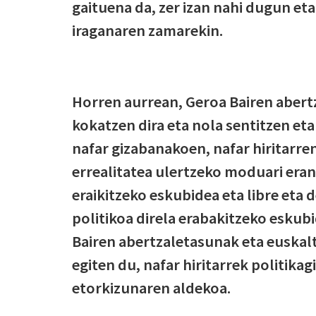
gaituena da, zer izan nahi dugun et
iraganaren zamarekin.
Horren aurrean, Geroa Bairen aber
kokatzen dira eta nola sentitzen et
nafar gizabanakoen, nafar hiritarr
errealitatea ulertzeko moduari era
eraikitzeko eskubidea eta libre eta
politikoa direla erabakitzeko eskub
Bairen abertzaletasunak eta euska
egiten du, nafar hiritarrek politika
etorkizunaren aldekoa.