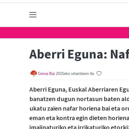
Aberri Eguna: Na
Geroa Bai
2015eko urtarrilaren 4a
Aberri Eguna, Euskal Aberriaren Egu
banatzen dugun nortasun baten ald
ukatu zaien nafar horiena bai eta o
eman eta kontra egin dieten horiena
imajinaturiko eta irrikaturiko etork