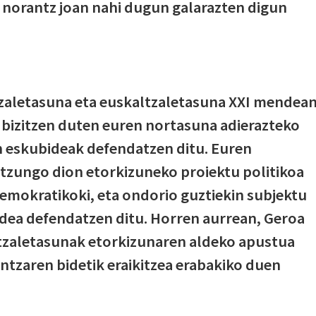
a norantz joan nahi dugun galarazten digun
tzaletasuna eta euskaltzaletasuna XXI mendea
a bizitzen duten euren nortasuna adierazteko
en eskubideak defendatzen ditu. Euren
ntzungo dion etorkizuneko proiektu politikoa
 demokratikoki, eta ondorio guztiekin subjektu
idea defendatzen ditu. Horren aurrean, Geroa
ltzaletasunak etorkizunaren aldeko apustua
gintzaren bidetik eraikitzea erabakiko duen