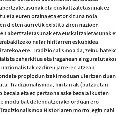
abertzaletasunak eta euskaltzaletasunak ez
itu eta euren oraina eta etorkizuna nola
en dieten aurretik existitu ziren nazioen
en abertzaletasunak eta euskaltzaletasunak e
rabakitzeko nafar hiritarren eskubidea
 izatekoa ere. Tradizionalismoa da, zeinu batek
alista zaharkitua eta iraganean ainguratutako
nazionalistak ez diren jarreren atzean
ondate propiodun izaki moduan ulertzen duen
tzita. Tradizionalismoa, hiritarrak (batzuetan
bezala eta ez pertsona aske bezala ikusten
ste modu bat defendatzerako orduan ero
 Tradizionalismoa Historiaren morroi egin nahi