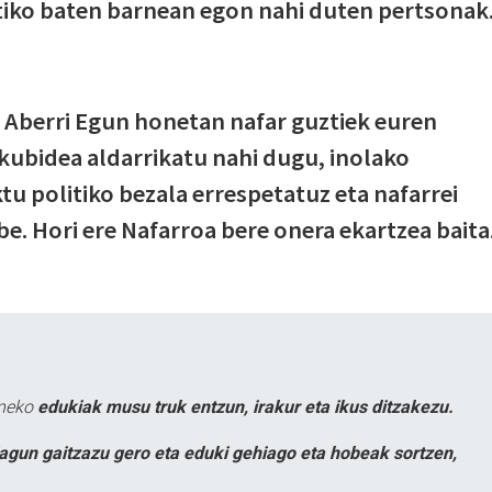
itiko baten barnean egon nahi duten pertsonak
k Aberri Egun honetan nafar guztiek euren
kubidea aldarrikatu nahi dugu, inolako
tu politiko bezala errespetatuz eta nafarrei
be. Hori ere Nafarroa bere onera ekartzea baita
uneko
edukiak musu truk entzun, irakur eta ikus ditzakezu.
lagun gaitzazu gero eta eduki gehiago eta hobeak sortzen,