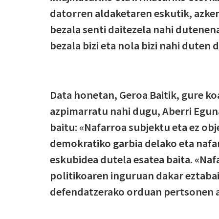
datorren aldaketaren eskutik, azken
bezala senti daitezela nahi dutenen
bezala bizi eta nola bizi nahi duten
Data honetan, Geroa Baitik, gure koa
azpimarratu nahi dugu, Aberri Egu
baitu: «Nafarroa subjektu eta ez obj
demokratiko garbia delako eta nafa
eskubidea dutela esatea baita. «Naf
politikoaren inguruan dakar eztaba
defendatzerako orduan pertsonen a