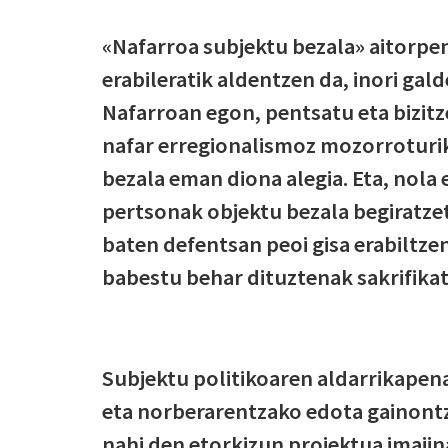
«Nafarroa subjektu bezala» aitorpen
erabileratik aldentzen da, inori ga
Nafarroan egon, pentsatu eta bizitz
nafar erregionalismoz mozorroturi
bezala eman diona alegia. Eta, nola
pertsonak objektu bezala begiratzet
baten defentsan peoi gisa erabiltzen
babestu behar dituztenak sakrifikat
Subjektu politikoaren aldarrikape
eta norberarentzako edota gainont
nahi den etorkizun proiektua imaji