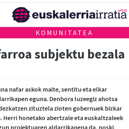
KOMUNITATEA
farroa subjektu bezala
na nafar askok maite, sentitu eta elkar
arrikapen eguna. Denbora luzeegiz ahotsa
rdezkatzen zituztela zioten gobernuek bizkar
. Herri honetako abertzale eta euskaltzaleek
izun proiektuaren aldarrikapena da, noski,