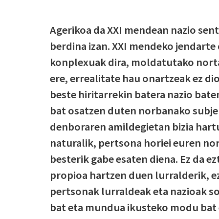
Agerikoa da XXI mendean nazio sen
berdina izan. XXI mendeko jendart
konplexuak dira, moldatutako nortas
ere, errealitate hau onartzeak ez dio
beste hiritarrekin batera nazio bate
bat osatzen duten norbanako subjekt
denboraren amildegietan bizia hart
naturalik, pertsona horiei euren n
besterik gabe esaten diena. Ez da ezt
propioa hartzen duen lurralderik, ez
pertsonak lurraldeak eta nazioak s
bat eta mundua ikusteko modu bat 