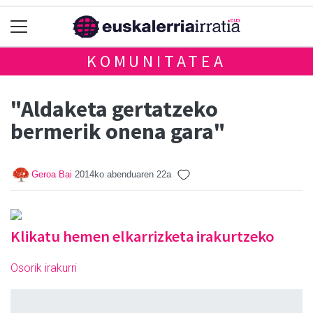
KOMUNITATEA
"Aldaketa gertatzeko
bermerik onena gara"
Geroa Bai
2014ko abenduaren 22a
Klikatu hemen elkarrizketa irakurtzeko
Osorik irakurri