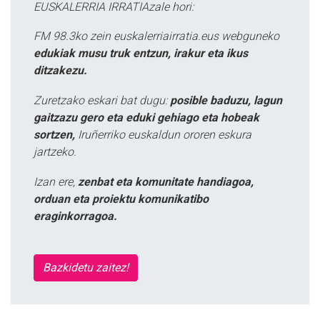
EUSKALERRIA IRRATIAzale hori:
FM 98.3ko zein euskalerriairratia.eus webguneko
edukiak musu truk entzun, irakur eta ikus
ditzakezu.
Zuretzako eskari bat dugu:
posible baduzu, lagun
gaitzazu gero eta eduki gehiago eta hobeak
sortzen,
Iruñerriko euskaldun ororen eskura
jartzeko.
Izan ere,
zenbat eta komunitate handiagoa,
orduan eta proiektu komunikatibo
eraginkorragoa.
Bazkidetu zaitez!