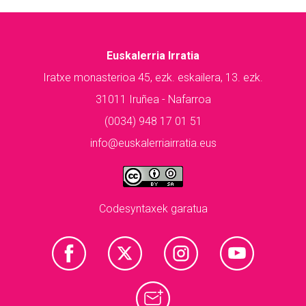
Euskalerria Irratia
Iratxe monasterioa 45, ezk. eskailera, 13. ezk.
31011 Iruñea - Nafarroa
(0034) 948 17 01 51
info@euskalerriairratia.eus
Codesyntaxek garatua