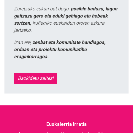
Zuretzako eskari bat dugu:
posible baduzu, lagun
gaitzazu gero eta eduki gehiago eta hobeak
sortzen,
Iruñerriko euskaldun ororen eskura
jartzeko.
Izan ere,
zenbat eta komunitate handiagoa,
orduan eta proiektu komunikatibo
eraginkorragoa.
Bazkidetu zaitez!
Euskalerria Irratia