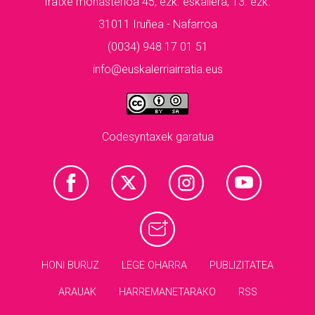
Iratxe monasterioa 45, ezk. eskailera, 13. ezk.
31011 Iruñea - Nafarroa
(0034) 948 17 01 51
info@euskalerriairratia.eus
Codesyntaxek garatua
HONI BURUZ
LEGE OHARRA
PUBLIZITATEA
ARAUAK
HARREMANETARAKO
RSS