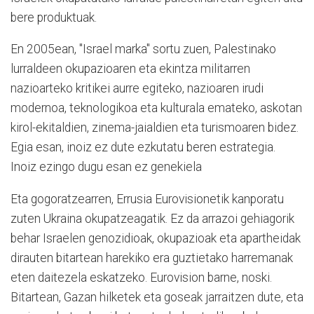
bere produktuak.
En 2005ean, "Israel marka" sortu zuen, Palestinako
lurraldeen okupazioaren eta ekintza militarren
nazioarteko kritikei aurre egiteko, nazioaren irudi
modernoa, teknologikoa eta kulturala emateko, askotan
kirol-ekitaldien, zinema-jaialdien eta turismoaren bidez.
Egia esan, inoiz ez dute ezkutatu beren estrategia.
Inoiz ezingo dugu esan ez genekiela
Eta gogoratzearren, Errusia Eurovisionetik kanporatu
zuten Ukraina okupatzeagatik. Ez da arrazoi gehiagorik
behar Israelen genozidioak, okupazioak eta apartheidak
dirauten bitartean harekiko era guztietako harremanak
eten daitezela eskatzeko. Eurovision barne, noski.
Bitartean, Gazan hilketek eta goseak jarraitzen dute, eta