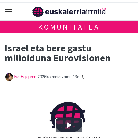
KOMUNITATEA
Israel eta bere gastu
milioiduna Eurovisionen
Isa Egiguren
2026ko maiatzaren 13a