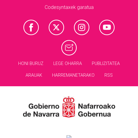
Codesyntaxek garatua
HONI BURUZ
LEGE OHARRA
PUBLIZITATEA
ARAUAK
HARREMANETARAKO
RSS