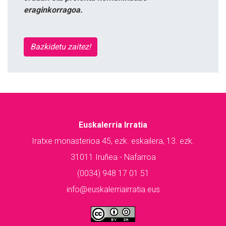
eraginkorragoa.
Bazkidetu zaitez!
Euskalerria Irratia
Iratxe monasterioa 45, ezk. eskailera, 13. ezk.
31011 Iruñea - Nafarroa
(0034) 948 17 01 51
info@euskalerriairratia.eus