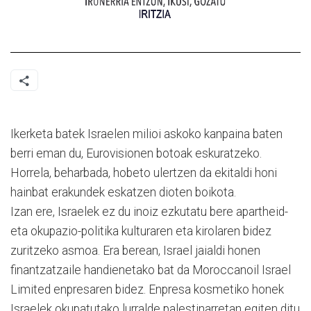
Ikerketa batek Israelen milioi askoko kanpaina baten
berri eman du, Eurovisionen botoak eskuratzeko.
Horrela, beharbada, hobeto ulertzen da ekitaldi honi
hainbat erakundek eskatzen dioten boikota.
Izan ere, Israelek ez du inoiz ezkutatu bere apartheid-
eta okupazio-politika kulturaren eta kirolaren bidez
zuritzeko asmoa. Era berean, Israel jaialdi honen
finantzatzaile handienetako bat da Moroccanoil Israel
Limited enpresaren bidez. Enpresa kosmetiko honek
Israelek okupatutako lurralde palestinarretan egiten ditu