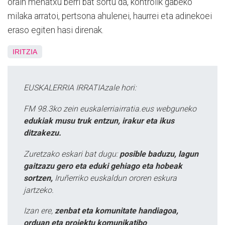
orain mehatxu berri bat sortu da, kontrolik gabeko
milaka arratoi, pertsona ahulenei, haurrei eta adinekoei
eraso egiten hasi direnak.
IRITZIA
EUSKALERRIA IRRATIAzale hori:
FM 98.3ko zein euskalerriairratia.eus webguneko
edukiak musu truk entzun, irakur eta ikus
ditzakezu.
Zuretzako eskari bat dugu:
posible baduzu, lagun
gaitzazu gero eta eduki gehiago eta hobeak
sortzen,
Iruñerriko euskaldun ororen eskura
jartzeko.
Izan ere,
zenbat eta komunitate handiagoa,
orduan eta proiektu komunikatibo