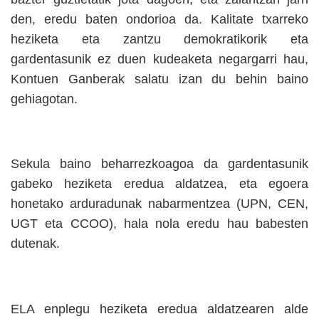
den, eredu baten ondorioa da. Kalitate txarreko
heziketa eta zantzu demokratikorik eta
gardentasunik ez duen kudeaketa negargarri hau,
Kontuen Ganberak salatu izan du behin baino
gehiagotan.
Sekula baino beharrezkoagoa da gardentasunik
gabeko heziketa eredua aldatzea, eta egoera
honetako arduradunak nabarmentzea (UPN, CEN,
UGT eta CCOO), hala nola eredu hau babesten
dutenak.
ELA enplegu heziketa eredua aldatzearen alde