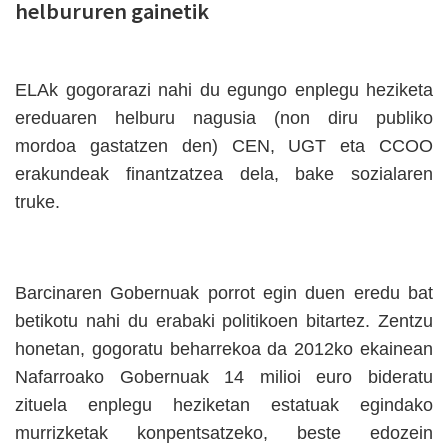
helbururen gainetik
ELAk gogorarazi nahi du egungo enplegu heziketa
ereduaren helburu nagusia (non diru publiko
mordoa gastatzen den) CEN, UGT eta CCOO
erakundeak finantzatzea dela, bake sozialaren
truke.
Barcinaren Gobernuak porrot egin duen eredu bat
betikotu nahi du erabaki politikoen bitartez. Zentzu
honetan, gogoratu beharrekoa da 2012ko ekainean
Nafarroako Gobernuak 14 milioi euro bideratu
zituela enplegu heziketan estatuak egindako
murrizketak konpentsatzeko, beste edozein