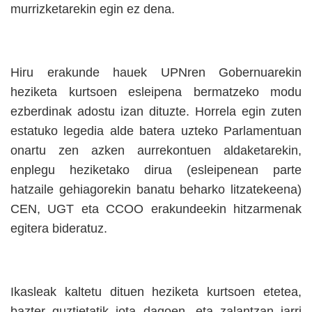
murrizketarekin egin ez dena.
Hiru erakunde hauek UPNren Gobernuarekin
heziketa kurtsoen esleipena bermatzeko modu
ezberdinak adostu izan dituzte. Horrela egin zuten
estatuko legedia alde batera uzteko Parlamentuan
onartu zen azken aurrekontuen aldaketarekin,
enplegu heziketako dirua (esleipenean parte
hatzaile gehiagorekin banatu beharko litzatekeena)
CEN, UGT eta CCOO erakundeekin hitzarmenak
egitera bideratuz.
Ikasleak kaltetu dituen heziketa kurtsoen etetea,
bazter guztietatik jota dagoen, eta zalantzan jarri