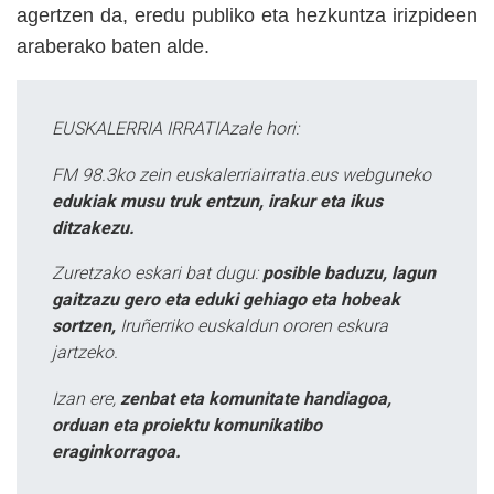
agertzen da, eredu publiko eta hezkuntza irizpideen
araberako baten alde.
EUSKALERRIA IRRATIAzale hori:
FM 98.3ko zein euskalerriairratia.eus webguneko
edukiak musu truk entzun, irakur eta ikus
ditzakezu.
Zuretzako eskari bat dugu:
posible baduzu, lagun
gaitzazu gero eta eduki gehiago eta hobeak
sortzen,
Iruñerriko euskaldun ororen eskura
jartzeko.
Izan ere,
zenbat eta komunitate handiagoa,
orduan eta proiektu komunikatibo
eraginkorragoa.