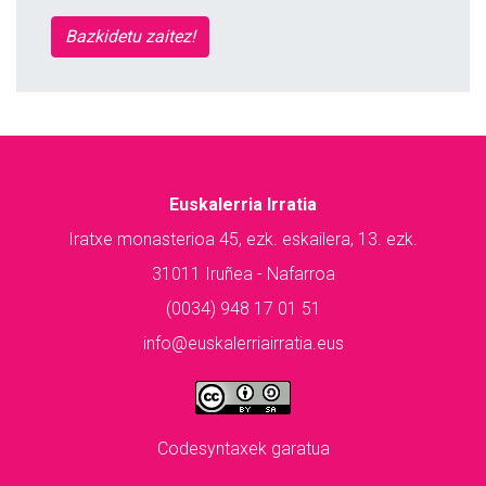
Bazkidetu zaitez!
Euskalerria Irratia
Iratxe monasterioa 45, ezk. eskailera, 13. ezk.
31011 Iruñea - Nafarroa
(0034) 948 17 01 51
info@euskalerriairratia.eus
Codesyntaxek garatua