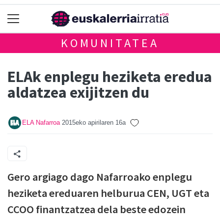
KOMUNITATEA
ELAk enplegu heziketa eredua
aldatzea exijitzen du
ELA Nafarroa
2015eko apirilaren 16a
Gero argiago dago Nafarroako enplegu
heziketa ereduaren helburua CEN, UGT eta
CCOO finantzatzea dela beste edozein