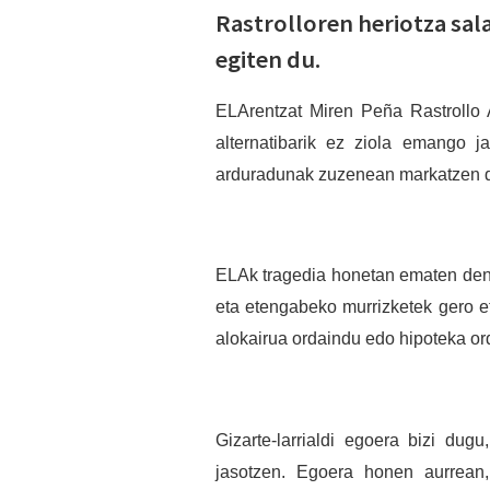
Rastrolloren heriotza sal
egiten du.
ELArentzat Miren Peña Rastrollo 
alternatibarik ez ziola emango j
arduradunak zuzenean markatzen di
ELAk tragedia honetan ematen den k
eta etengabeko murrizketek gero e
alokairua ordaindu edo hipoteka or
Gizarte-larrialdi egoera bizi dug
jasotzen. Egoera honen aurrean,