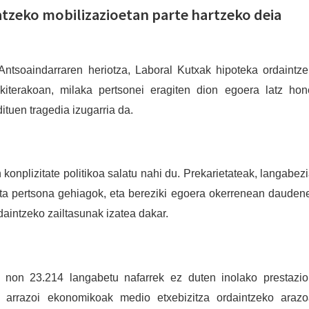
atzeko mobilizazioetan parte hartzeko deia
Antsoaindarraren heriotza, Laboral Kutxak hipoteka ordaintz
akiterakoan, milaka pertsonei eragiten dion egoera latz ho
tuen tragedia izugarria da.
onplizitate politikoa salatu nahi du. Prekarietateak, langabez
ta pertsona gehiagok, eta bereziki egoera okerrenean dauden
daintzeko zailtasunak izatea dakar.
u, non 23.214 langabetu nafarrek ez duten inolako prestazio
 arrazoi ekonomikoak medio etxebizitza ordaintzeko arazo