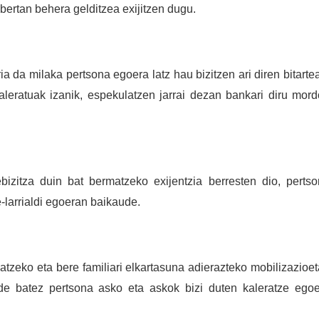
 bertan behera gelditzea exijitzen dugu.
ia da milaka pertsona egoera latz hau bizitzen ari diren bitarte
aleratuak izanik, espekulatzen jarrai dezan bankari diru mor
izitza duin bat bermatzeko exijentzia berresten dio, perts
-larrialdi egoeran baikaude.
tzeko eta bere familiari elkartasuna adierazteko mobilizazioe
ide batez pertsona asko eta askok bizi duten kaleratze ego