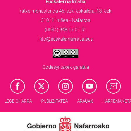
Euskalerria Irratia
Iratxe monasterioa 45, ezk. eskailera, 13. ezk.
31011 Iruñea - Nafarroa
(0034) 948 17 01 51
info@euskalerriairratia.eus
Codesyntaxek garatua
LEGE OHARRA
PUBLIZITATEA
ARAUAK
HARREMANET