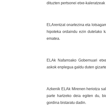
dituzten pertsonei etxe-kaleratzeak
ELArentzat onartezina eta lotsagarr
hipoteka ordaindu ezin dutelako k
ematea.
ELAk Nafarroako Gobernuari etxeb
askok enplegua galdu duten gizarte
Azkenik ELAk Mirenen heriotza sala
parte hartzeko deia egiten du, b
gordina bistaratu dadin.