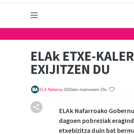
ELAk ETXE-KALE
EXIJITZEN DU
ELA Nafarroa
2015eko martxoaren 23a
ELAk Nafarroako Gobernua
dagoen pobreziak eraginda
etxebizitza duin bat berm