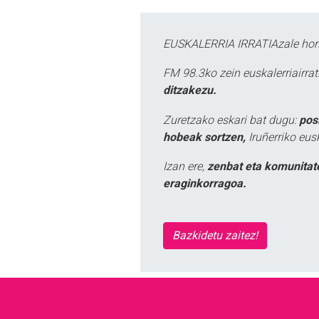
EUSKALERRIA IRRATIAzale hori
FM 98.3ko zein euskalerriairr
ditzakezu.
Zuretzako eskari bat dugu:
pos
hobeak sortzen,
Iruñerriko eus
Izan ere,
zenbat eta komunitat
eraginkorragoa.
Bazkidetu zaitez!