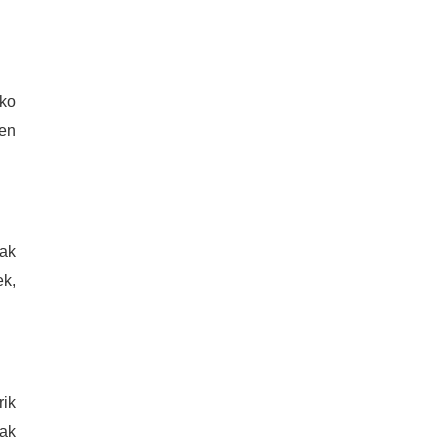
eko
nen
iak
ek,
rik
ak