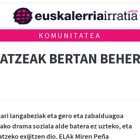
KOMUNITATEA
RATZEAK BERTAN BEHE
ri langabeziak eta gero eta zabalduagoa
ko drama soziala alde batera ez uzteko, eta
atzeko exijitzen dio. ELAk Miren Peña