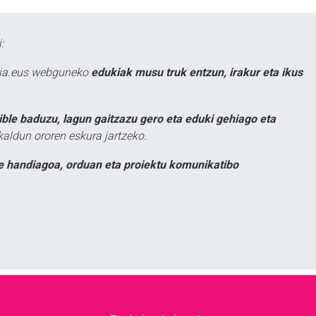
:
atia.eus webguneko
edukiak musu truk entzun, irakur eta ikus
ible baduzu, lagun gaitzazu gero eta eduki gehiago eta
kaldun ororen eskura jartzeko.
e handiagoa, orduan eta proiektu komunikatibo