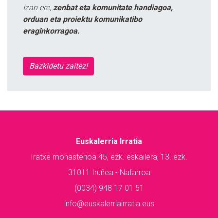
Izan ere,
zenbat eta komunitate handiagoa,
orduan eta proiektu komunikatibo
eraginkorragoa.
Bazkidetu zaitez!
Euskalerria Irratia
Iratxe monasterioa 45, ezk. eskailera, 13. ezk.
31011 Iruñea - Nafarroa
(0034) 948 17 01 51
info@euskalerriairratia.eus