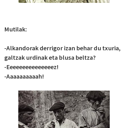
Mutilak:
-Alkandorak derrigor izan behar du txuria,
galtzak urdinak eta blusa beltza?
-Eeeeeeeeeeeeeeez!
-Aaaaaaaaaah!