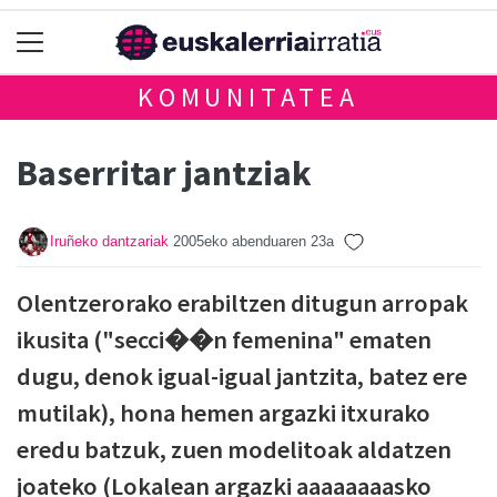
KOMUNITATEA
Baserritar jantziak
Iruñeko dantzariak
2005eko abenduaren 23a
Olentzerorako erabiltzen ditugun arropak
ikusita ("secci��n femenina" ematen
dugu, denok igual-igual jantzita, batez ere
mutilak), hona hemen argazki itxurako
eredu batzuk, zuen modelitoak aldatzen
joateko (Lokalean argazki aaaaaaaasko