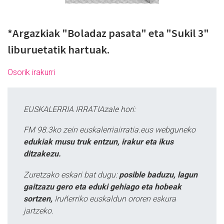
*Argazkiak "Boladaz pasata" eta "Sukil 3"
liburuetatik hartuak.
Osorik irakurri
EUSKALERRIA IRRATIAzale hori:
FM 98.3ko zein euskalerriairratia.eus webguneko
edukiak musu truk entzun, irakur eta ikus
ditzakezu.
Zuretzako eskari bat dugu:
posible baduzu, lagun
gaitzazu gero eta eduki gehiago eta hobeak
sortzen,
Iruñerriko euskaldun ororen eskura
jartzeko.