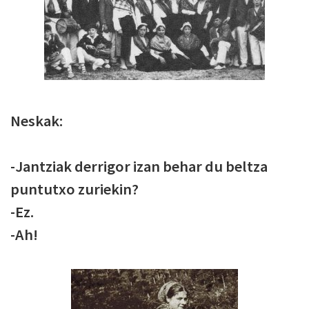
Neskak:
-Jantziak derrigor izan behar du beltza
puntutxo zuriekin?
-Ez.
-Ah!