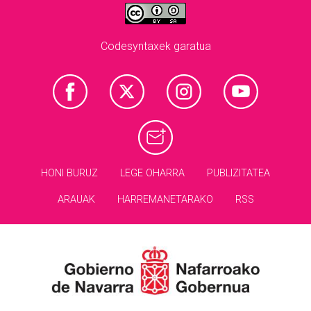
Codesyntaxek garatua
HONI BURUZ
LEGE OHARRA
PUBLIZITATEA
ARAUAK
HARREMANETARAKO
RSS