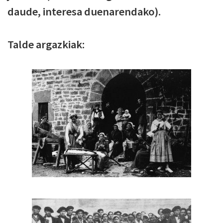
daude, interesa duenarendako).
Talde argazkiak: