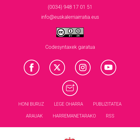
(0034) 948 17 01 51
info@euskalerriairratia.eus
Codesyntaxek garatua
HONI BURUZ
LEGE OHARRA
PUBLIZITATEA
ARAUAK
HARREMANETARAKO
RSS