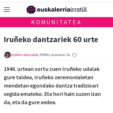
KOMUNITATEA
Iruñeko dantzariek 60 urte
Iruñeko dantzariak
2008ko azaroaren 3a
1949. urtean sortu zuen Iruñeko udalak
gure taldea, Iruñeko zeremonialetan
mendetan egondako dantza tradizioari
segida emateko. Eta hori hain zuzen izan
da, eta da gure xedea.