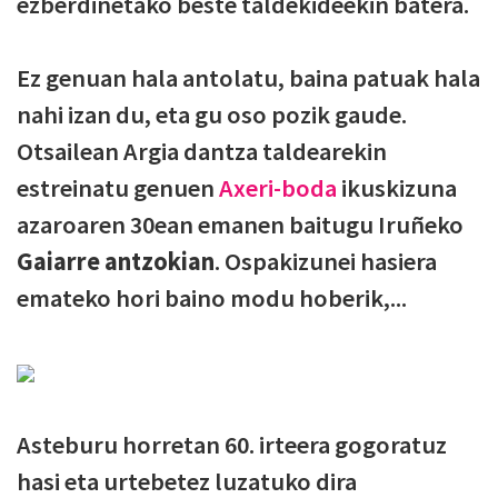
ezberdinetako beste taldekideekin batera.
Ez genuan hala antolatu, baina patuak hala
nahi izan du, eta gu oso pozik gaude.
Otsailean Argia dantza taldearekin
estreinatu genuen
Axeri-boda
ikuskizuna
azaroaren 30ean emanen baitugu Iruñeko
Gaiarre antzokian
. Ospakizunei hasiera
emateko hori baino modu hoberik,...
Asteburu horretan 60. irteera gogoratuz
hasi eta urtebetez luzatuko dira