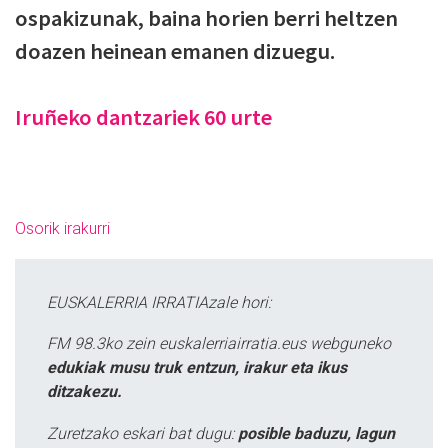
ospakizunak, baina horien berri heltzen
doazen heinean emanen dizuegu.
Iruñeko dantzariek 60 urte
Osorik irakurri
EUSKALERRIA IRRATIAzale hori:
FM 98.3ko zein euskalerriairratia.eus webguneko
edukiak musu truk entzun, irakur eta ikus
ditzakezu.
Zuretzako eskari bat dugu:
posible baduzu, lagun