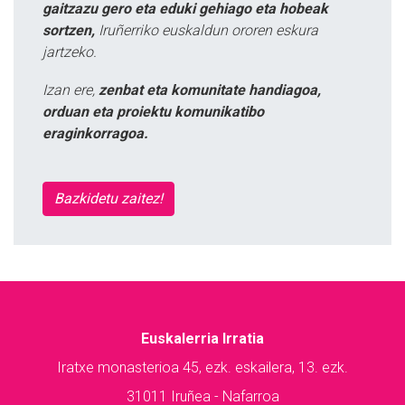
gaitzazu gero eta eduki gehiago eta hobeak
sortzen,
Iruñerriko euskaldun ororen eskura
jartzeko.
Izan ere,
zenbat eta komunitate handiagoa,
orduan eta proiektu komunikatibo
eraginkorragoa.
Bazkidetu zaitez!
Euskalerria Irratia
Iratxe monasterioa 45, ezk. eskailera, 13. ezk.
31011 Iruñea - Nafarroa