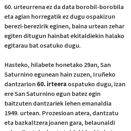
60. urteurrena ez da data borobil-borobila
eta agian horregatik ez dugu ospakizun
berezi-berezirik eginen, baina urtean zehar
egiten ditugun hainbat ekitaldiekin halako
egitarau bat osatuko dugu.
Hasteko, hilabete honetako 29an, San
Saturnino egunean hain zuzen, Iruñeko
dantzarion
60. irteera
ospatuko dugu, izan
ere San Saturnino egun batez egin
baitzuten dantzariek lehen emanaldia
1949. urtean. Prozesioan atera, dantzatu
eta bazkaltzera joanen gara, belaunaldi