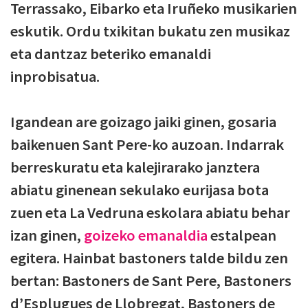
Terrassako, Eibarko eta Iruñeko musikarien
eskutik. Ordu txikitan bukatu zen musikaz
eta dantzaz beteriko emanaldi
inprobisatua.
Igandean are goizago jaiki ginen, gosaria
baikenuen Sant Pere-ko auzoan. Indarrak
berreskuratu eta kalejirarako janztera
abiatu ginenean sekulako eurijasa bota
zuen eta La Vedruna eskolara abiatu behar
izan ginen,
goizeko emanaldia
estalpean
egitera. Hainbat bastoners talde bildu zen
bertan: Bastoners de Sant Pere, Bastoners
d’Esplugues de Llobregat, Bastoners de