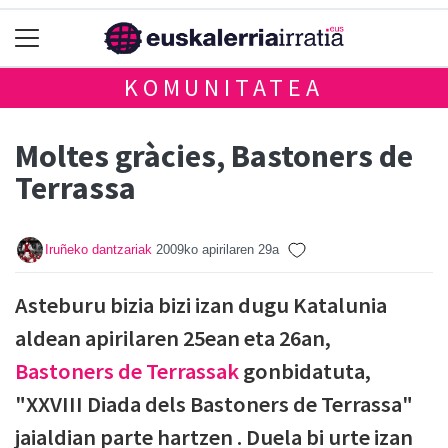
KOMUNITATEA
Moltes gràcies, Bastoners de
Terrassa
Iruñeko dantzariak
2009ko apirilaren 29a
Asteburu bizia bizi izan dugu Katalunia
aldean apirilaren 25ean eta 26an,
Bastoners de Terrassak
gonbidatuta,
"XXVIII Diada dels Bastoners de Terrassa"
jaialdian parte hartzen . Duela bi urte izan