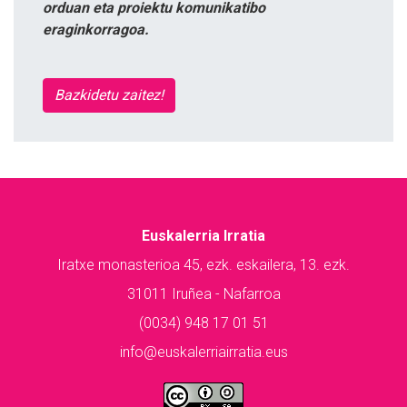
orduan eta proiektu komunikatibo
eraginkorragoa.
Bazkidetu zaitez!
Euskalerria Irratia
Iratxe monasterioa 45, ezk. eskailera, 13. ezk.
31011 Iruñea - Nafarroa
(0034) 948 17 01 51
info@euskalerriairratia.eus