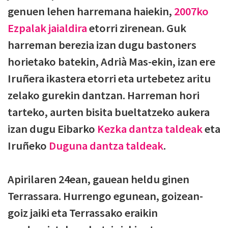
genuen lehen harremana haiekin,
2007ko
Ezpalak jaialdira
etorri zirenean. Guk
harreman berezia izan dugu bastoners
horietako batekin, Adrià Mas-ekin, izan ere
Iruñera ikastera etorri eta urtebetez aritu
zelako gurekin dantzan. Harreman hori
tarteko, aurten bisita bueltatzeko aukera
izan dugu Eibarko
Kezka dantza taldeak
eta
Iruñeko
Duguna dantza taldeak
.
Apirilaren 24ean, gauean heldu ginen
Terrassara. Hurrengo egunean, goizean-
goiz jaiki eta Terrassako eraikin