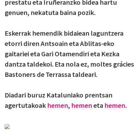
prestatu eta Iruñeranzko bidea hartu
genuen, nekatuta baina pozik.
Eskerrak hemendik bidaiean laguntzera
etorri diren Antsoain eta Ablitas-eko
gaitariei eta Gari Otamendiri eta Kezka
dantza taldekoi. Eta nola ez, moltes grácies
Bastoners de Terrassa taldeari.
Diadari buruz Kataluniako prentsan
agertutakoak
hemen
,
hemen
eta
hemen
.