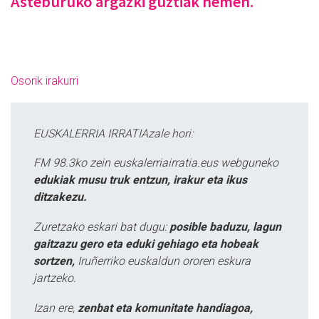
Asteburuko argazki guztiak hemen.
Osorik irakurri
EUSKALERRIA IRRATIAzale hori:
FM 98.3ko zein euskalerriairratia.eus webguneko
edukiak musu truk entzun, irakur eta ikus
ditzakezu.
Zuretzako eskari bat dugu:
posible baduzu, lagun
gaitzazu gero eta eduki gehiago eta hobeak
sortzen,
Iruñerriko euskaldun ororen eskura
jartzeko.
Izan ere,
zenbat eta komunitate handiagoa,