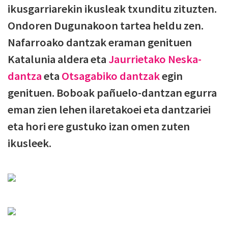
ikusgarriarekin ikusleak txunditu zituzten.
Ondoren Dugunakoon tartea heldu zen.
Nafarroako dantzak eraman genituen
Katalunia aldera eta
Jaurrietako Neska-
dantza
eta
Otsagabiko dantzak
egin
genituen. Boboak pañuelo-dantzan egurra
eman zien lehen ilaretakoei eta dantzariei
eta hori ere gustuko izan omen zuten
ikusleek.