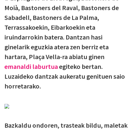
Moià, Bastoners del Raval, Bastoners de
Sabadell, Bastoners de La Palma,
Terrassakoekin, Eibarkoekin eta
iruindarrokin batera. Dantzan hasi
ginelarik eguzkia atera zen berriz eta
hartara, Plaça Vella-ra abiatu ginen
emanaldi laburtua
egiteko bertan.
Luzaideko dantzak aukeratu genituen saio
horretarako.
Bazkaldu ondoren, trasteak bildu, maletak