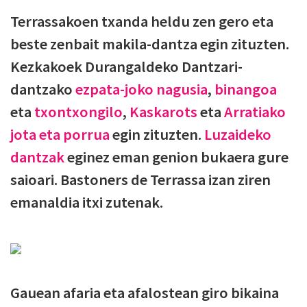
Terrassakoen txanda heldu zen gero eta
beste zenbait makila-dantza egin zituzten.
Kezkakoek Durangaldeko Dantzari-
dantzako
ezpata-joko nagusia
,
binangoa
eta
txontxongilo
,
Kaskarots
eta
Arratiako
jota eta porrua
egin zituzten.
Luzaideko
dantzak
eginez eman genion bukaera gure
saioari. Bastoners de Terrassa izan ziren
emanaldia itxi zutenak.
Gauean afaria eta afalostean giro bikaina