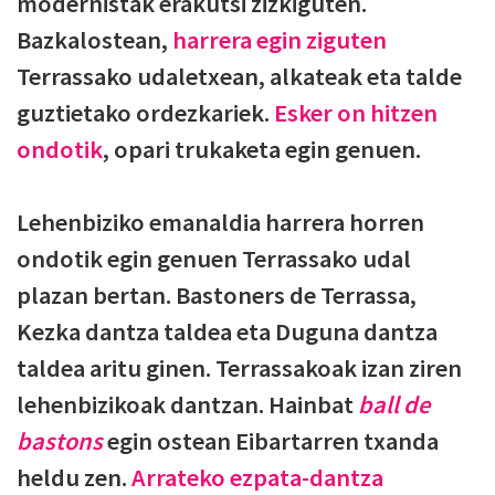
modernistak erakutsi zizkiguten.
Bazkalostean,
harrera egin ziguten
Terrassako udaletxean, alkateak eta talde
guztietako ordezkariek.
Esker on hitzen
ondotik
, opari trukaketa egin genuen.
Lehenbiziko emanaldia harrera horren
ondotik egin genuen Terrassako udal
plazan bertan. Bastoners de Terrassa,
Kezka dantza taldea eta Duguna dantza
taldea aritu ginen. Terrassakoak izan ziren
lehenbizikoak dantzan. Hainbat
ball de
bastons
egin ostean Eibartarren txanda
heldu zen.
Arrateko ezpata-dantza