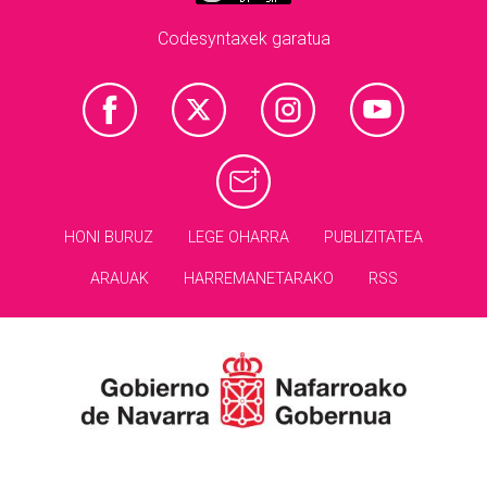
Codesyntaxek garatua
HONI BURUZ
LEGE OHARRA
PUBLIZITATEA
ARAUAK
HARREMANETARAKO
RSS