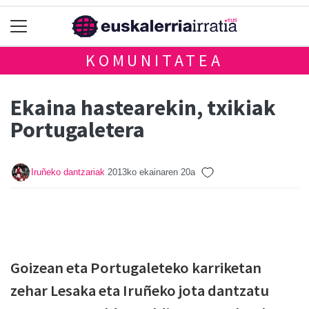
KOMUNITATEA
Ekaina hastearekin, txikiak
Portugaletera
Iruñeko dantzariak
2013ko ekainaren 20a
Goizean eta Portugaleteko karriketan
zehar Lesaka eta Iruñeko jota dantzatu