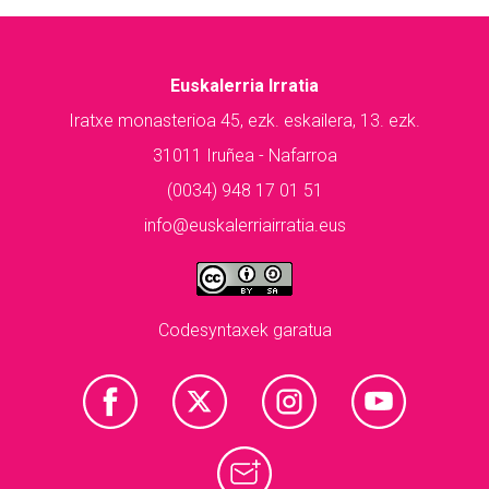
Euskalerria Irratia
Iratxe monasterioa 45, ezk. eskailera, 13. ezk.
31011 Iruñea - Nafarroa
(0034) 948 17 01 51
info@euskalerriairratia.eus
Codesyntaxek garatua