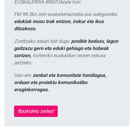
EUSKALERRIA IRRATIAzale hori:
FM 98.3ko zein euskalerriairratia.eus webguneko
edukiak musu truk entzun, irakur eta ikus
ditzakezu.
Zuretzako eskari bat dugu:
posible baduzu, lagun
gaitzazu gero eta eduki gehiago eta hobeak
sortzen,
Iruñerriko euskaldun ororen eskura
jartzeko.
Izan ere,
zenbat eta komunitate handiagoa,
orduan eta proiektu komunikatibo
eraginkorragoa.
Bazkidetu zaitez!