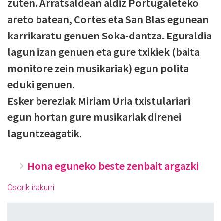
zuten. Arratsaldean aldiz Portugaleteko
areto batean, Cortes eta San Blas egunean
karrikaratu genuen Soka-dantza. Eguraldia
lagun izan genuen eta gure txikiek (baita
monitore zein musikariak) egun polita
eduki genuen.
Esker bereziak Miriam Uria txistulariari
egun hortan gure musikariak direnei
laguntzeagatik.
Hona eguneko beste zenbait argazki
Osorik irakurri