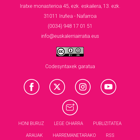
Iratxe monasterioa 45, ezk. eskailera, 13. ezk.
31011 Iruñea - Nafarroa
(0034) 948 17 01 51
info@euskalerriairratia.eus
Codesyntaxek garatua
HONI BURUZ
LEGE OHARRA
PUBLIZITATEA
ARAUAK
HARREMANETARAKO
RSS