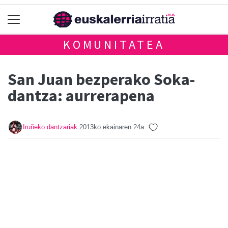
KOMUNITATEA
San Juan bezperako Soka-
dantza: aurrerapena
Iruñeko dantzariak
2013ko ekainaren 24a