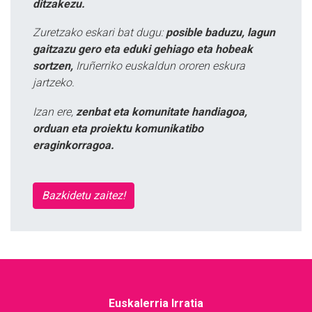
ditzakezu.
Zuretzako eskari bat dugu:
posible baduzu, lagun
gaitzazu gero eta eduki gehiago eta hobeak
sortzen,
Iruñerriko euskaldun ororen eskura
jartzeko.
Izan ere,
zenbat eta komunitate handiagoa,
orduan eta proiektu komunikatibo
eraginkorragoa.
Bazkidetu zaitez!
Euskalerria Irratia