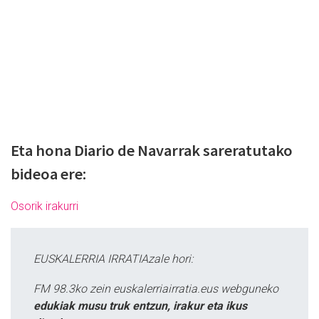
Eta hona Diario de Navarrak sareratutako
bideoa ere:
Osorik irakurri
EUSKALERRIA IRRATIAzale hori:
FM 98.3ko zein euskalerriairratia.eus webguneko
edukiak musu truk entzun, irakur eta ikus