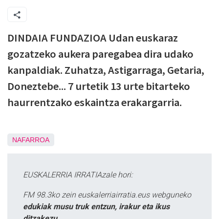
DINDAIA FUNDAZIOA Udan euskaraz
gozatzeko aukera paregabea dira udako
kanpaldiak. Zuhatza, Astigarraga, Getaria,
Doneztebe... 7 urtetik 13 urte bitarteko
haurrentzako eskaintza erakargarria.
NAFARROA
EUSKALERRIA IRRATIAzale hori:
FM 98.3ko zein euskalerriairratia.eus webguneko
edukiak musu truk entzun, irakur eta ikus
ditzakezu.