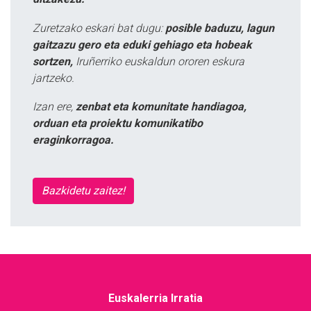
Zuretzako eskari bat dugu:
posible baduzu, lagun
gaitzazu gero eta eduki gehiago eta hobeak
sortzen,
Iruñerriko euskaldun ororen eskura
jartzeko.
Izan ere,
zenbat eta komunitate handiagoa,
orduan eta proiektu komunikatibo
eraginkorragoa.
Bazkidetu zaitez!
Euskalerria Irratia