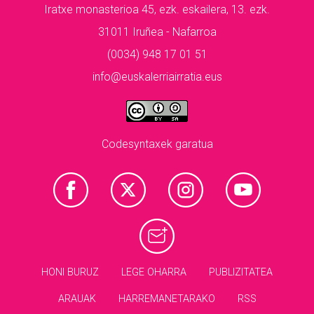
Iratxe monasterioa 45, ezk. eskailera, 13. ezk.
31011 Iruñea - Nafarroa
(0034) 948 17 01 51
info@euskalerriairratia.eus
Codesyntaxek garatua
HONI BURUZ
LEGE OHARRA
PUBLIZITATEA
ARAUAK
HARREMANETARAKO
RSS