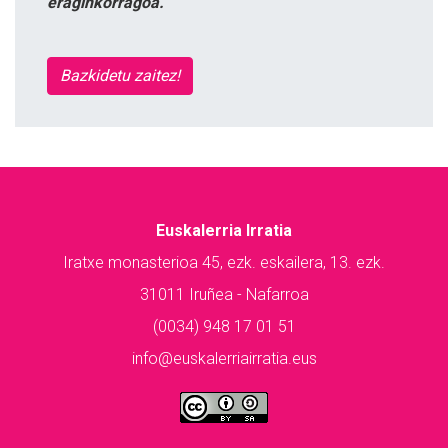
eraginkorragoa.
Bazkidetu zaitez!
Euskalerria Irratia
Iratxe monasterioa 45, ezk. eskailera, 13. ezk.
31011 Iruñea - Nafarroa
(0034) 948 17 01 51
info@euskalerriairratia.eus