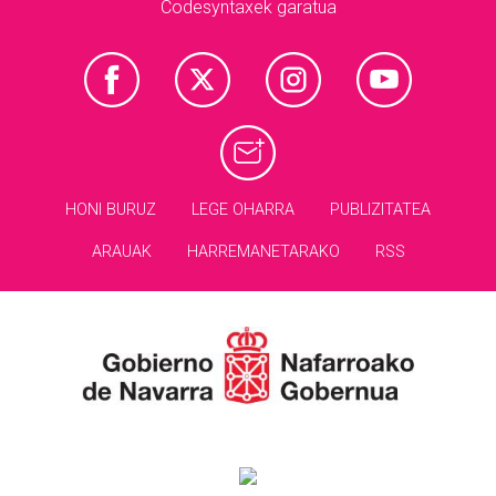
Codesyntaxek garatua
HONI BURUZ
LEGE OHARRA
PUBLIZITATEA
ARAUAK
HARREMANETARAKO
RSS