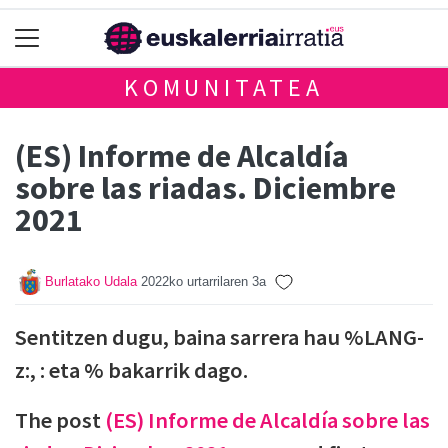
KOMUNITATEA
(ES) Informe de Alcaldía
sobre las riadas. Diciembre
2021
Burlatako Udala
2022ko urtarrilaren 3a
Sentitzen dugu, baina sarrera hau %LANG-
z:, : eta % bakarrik dago.
The post
(ES) Informe de Alcaldía sobre las