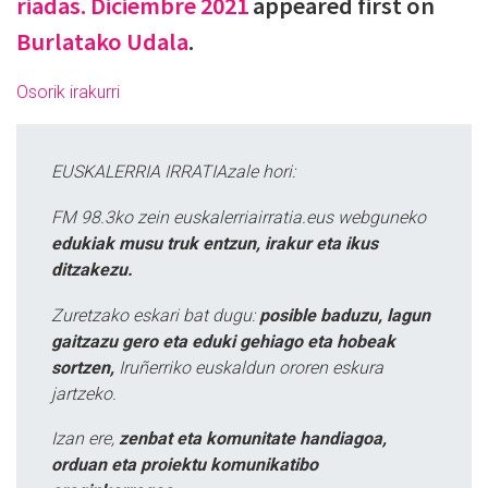
riadas. Diciembre 2021
appeared first on
Burlatako Udala
.
Osorik irakurri
EUSKALERRIA IRRATIAzale hori:
FM 98.3ko zein euskalerriairratia.eus webguneko
edukiak musu truk entzun, irakur eta ikus
ditzakezu.
Zuretzako eskari bat dugu:
posible baduzu, lagun
gaitzazu gero eta eduki gehiago eta hobeak
sortzen,
Iruñerriko euskaldun ororen eskura
jartzeko.
Izan ere,
zenbat eta komunitate handiagoa,
orduan eta proiektu komunikatibo