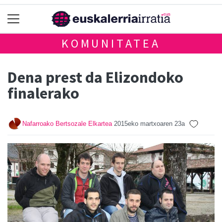
KOMUNITATEA
Dena prest da Elizondoko
finalerako
Nafarroako Bertsozale Elkartea
2015eko martxoaren 23a