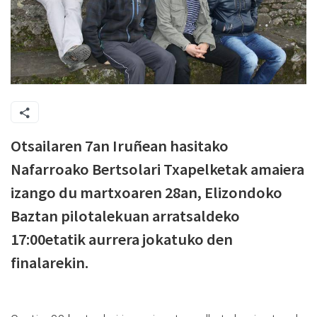
Otsailaren 7an Iruñean hasitako
Nafarroako Bertsolari Txapelketak amaiera
izango du martxoaren 28an, Elizondoko
Baztan pilotalekuan arratsaldeko
17:00etatik aurrera jokatuko den
finalarekin.