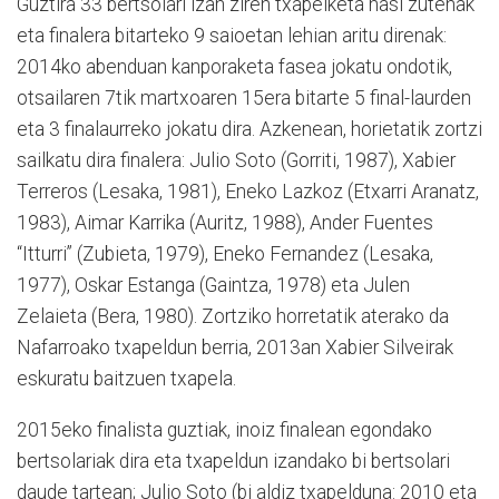
Guztira 33 bertsolari izan ziren txapelketa hasi zutenak
eta finalera bitarteko 9 saioetan lehian aritu direnak:
2014ko abenduan kanporaketa fasea jokatu ondotik,
otsailaren 7tik martxoaren 15era bitarte 5 final-laurden
eta 3 finalaurreko jokatu dira. Azkenean, horietatik zortzi
sailkatu dira finalera: Julio Soto (Gorriti, 1987), Xabier
Terreros (Lesaka, 1981), Eneko Lazkoz (Etxarri Aranatz,
1983), Aimar Karrika (Auritz, 1988), Ander Fuentes
“Itturri” (Zubieta, 1979), Eneko Fernandez (Lesaka,
1977), Oskar Estanga (Gaintza, 1978) eta Julen
Zelaieta (Bera, 1980). Zortziko horretatik aterako da
Nafarroako txapeldun berria, 2013an Xabier Silveirak
eskuratu baitzuen txapela.
2015eko finalista guztiak, inoiz finalean egondako
bertsolariak dira eta txapeldun izandako bi bertsolari
daude tartean; Julio Soto (bi aldiz txapelduna: 2010 eta