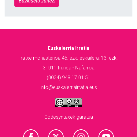
Bazkidetu zaitez!
Euskalerria Irratia
Iratxe monasterioa 45, ezk. eskailera, 13. ezk.
31011 Iruñea - Nafarroa
(0034) 948 17 01 51
info@euskalerriairratia.eus
Codesyntaxek garatua