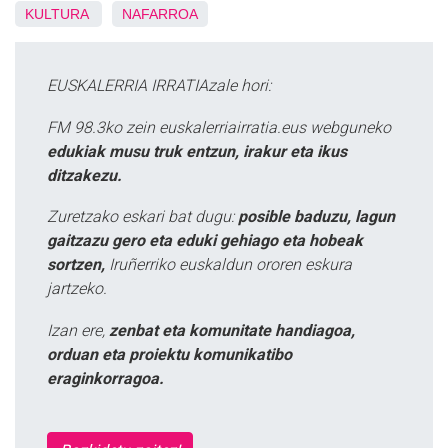
KULTURA
NAFARROA
EUSKALERRIA IRRATIAzale hori:
FM 98.3ko zein euskalerriairratia.eus webguneko
edukiak musu truk entzun, irakur eta ikus
ditzakezu.
Zuretzako eskari bat dugu:
posible baduzu, lagun
gaitzazu gero eta eduki gehiago eta hobeak
sortzen,
Iruñerriko euskaldun ororen eskura
jartzeko.
Izan ere,
zenbat eta komunitate handiagoa,
orduan eta proiektu komunikatibo
eraginkorragoa.