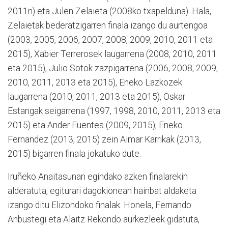
2011n) eta Julen Zelaieta (2008ko txapelduna). Hala,
Zelaietak bederatzigarren finala izango du aurtengoa
(2003, 2005, 2006, 2007, 2008, 2009, 2010, 2011 eta
2015), Xabier Terrerosek laugarrena (2008, 2010, 2011
eta 2015), Julio Sotok zazpigarrena (2006, 2008, 2009,
2010, 2011, 2013 eta 2015), Eneko Lazkozek
laugarrena (2010, 2011, 2013 eta 2015), Oskar
Estangak seigarrena (1997, 1998, 2010, 2011, 2013 eta
2015) eta Ander Fuentes (2009, 2015), Eneko
Fernandez (2013, 2015) zein Aimar Karrikak (2013,
2015) bigarren finala jokatuko dute.
Iruñeko Anaitasunan egindako azken finalarekin
alderatuta, egiturari dagokionean hainbat aldaketa
izango ditu Elizondoko finalak. Honela, Fernando
Anbustegi eta Alaitz Rekondo aurkezleek gidatuta,