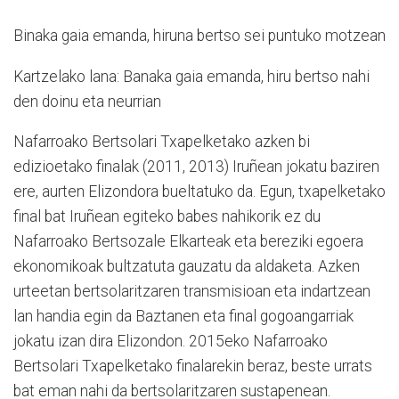
Binaka gaia emanda, hiruna bertso sei puntuko motzean
Kartzelako lana: Banaka gaia emanda, hiru bertso nahi
den doinu eta neurrian
Nafarroako Bertsolari Txapelketako azken bi
edizioetako finalak (2011, 2013) Iruñean jokatu baziren
ere, aurten Elizondora bueltatuko da. Egun, txapelketako
final bat Iruñean egiteko babes nahikorik ez du
Nafarroako Bertsozale Elkarteak eta bereziki egoera
ekonomikoak bultzatuta gauzatu da aldaketa. Azken
urteetan bertsolaritzaren transmisioan eta indartzean
lan handia egin da Baztanen eta final gogoangarriak
jokatu izan dira Elizondon. 2015eko Nafarroako
Bertsolari Txapelketako finalarekin beraz, beste urrats
bat eman nahi da bertsolaritzaren sustapenean.