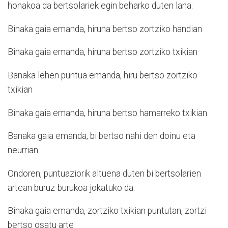
honakoa da bertsolariek egin beharko duten lana:
Binaka gaia emanda, hiruna bertso zortziko handian
Binaka gaia emanda, hiruna bertso zortziko txikian
Banaka lehen puntua emanda, hiru bertso zortziko
txikian
Binaka gaia emanda, hiruna bertso hamarreko txikian
Banaka gaia emanda, bi bertso nahi den doinu eta
neurrian
Ondoren, puntuaziorik altuena duten bi bertsolarien
artean buruz-burukoa jokatuko da:
Binaka gaia emanda, zortziko txikian puntutan, zortzi
bertso osatu arte