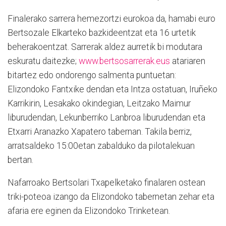
Finalerako sarrera hemezortzi eurokoa da, hamabi euro
Bertsozale Elkarteko bazkideentzat eta 16 urtetik
beherakoentzat. Sarrerak aldez aurretik bi modutara
eskuratu daitezke;
www.bertsosarrerak.eus
atariaren
bitartez edo ondorengo salmenta puntuetan:
Elizondoko Fantxike dendan eta Intza ostatuan, Iruñeko
Karrikirin, Lesakako okindegian, Leitzako Maimur
liburudendan, Lekunberriko Lanbroa liburudendan eta
Etxarri Aranazko Xapatero tabernan. Takila berriz,
arratsaldeko 15:00etan zabalduko da pilotalekuan
bertan.
Nafarroako Bertsolari Txapelketako finalaren ostean
triki-poteoa izango da Elizondoko tabernetan zehar eta
afaria ere eginen da Elizondoko Trinketean.