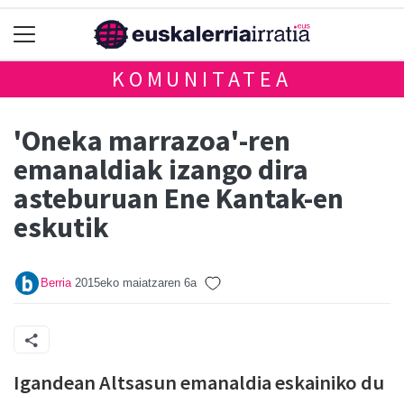
KOMUNITATEA
'Oneka marrazoa'-ren
emanaldiak izango dira
asteburuan Ene Kantak-en
eskutik
Berria
2015eko maiatzaren 6a
Igandean Altsasun emanaldia eskainiko du