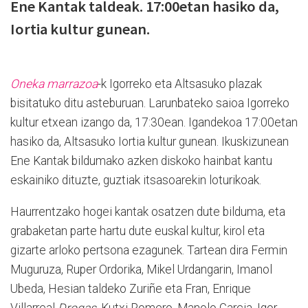
Ene Kantak taldeak. 17:00etan hasiko da,
Iortia kultur gunean.
Oneka marrazoa
-k Igorreko eta Altsasuko plazak
bisitatuko ditu asteburuan. Larunbateko saioa Igorreko
kultur etxean izango da, 17:30ean. Igandekoa 17:00etan
hasiko da, Altsasuko Iortia kultur gunean. Ikuskizunean
Ene Kantak bildumako azken diskoko hainbat kantu
eskainiko dituzte, guztiak itsasoarekin loturikoak.
Haurrentzako hogei kantak osatzen dute bilduma, eta
grabaketan parte hartu dute euskal kultur, kirol eta
gizarte arloko pertsona ezagunek. Tartean dira Fermin
Muguruza, Ruper Ordorika, Mikel Urdangarin, Imanol
Ubeda, Hesian taldeko Zuriñe eta Fran, Enrique
Villarreal
Drogas
, Kutxi Romero, Manolo Garcia, Igor