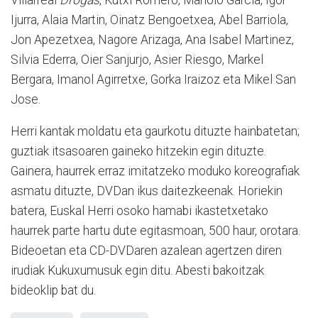
Ijurra, Alaia Martin, Oinatz Bengoetxea, Abel Barriola,
Jon Apezetxea, Nagore Arizaga, Ana Isabel Martinez,
Silvia Ederra, Oier Sanjurjo, Asier Riesgo, Markel
Bergara, Imanol Agirretxe, Gorka Iraizoz eta Mikel San
Jose.
Herri kantak moldatu eta gaurkotu dituzte hainbatetan;
guztiak itsasoaren gaineko hitzekin egin dituzte.
Gainera, haurrek erraz imitatzeko moduko koreografiak
asmatu dituzte, DVDan ikus daitezkeenak. Horiekin
batera, Euskal Herri osoko hamabi ikastetxetako
haurrek parte hartu dute egitasmoan, 500 haur, orotara.
Bideoetan eta CD-DVDaren azalean agertzen diren
irudiak Kukuxumusuk egin ditu. Abesti bakoitzak
bideoklip bat du.