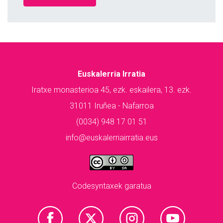
Euskalerria Irratia
Iratxe monasterioa 45, ezk. eskailera, 13. ezk.
31011 Iruñea - Nafarroa
(0034) 948 17 01 51
info@euskalerriairratia.eus
Codesyntaxek garatua