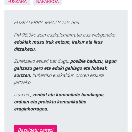
EUSKARA
NAFARROA
EUSKALERRIA IRRATIAzale hori:
FM 98.3ko zein euskalerriairratia.eus webguneko
edukiak musu truk entzun, irakur eta ikus
ditzakezu.
Zuretzako eskari bat dugu:
posible baduzu, lagun
gaitzazu gero eta eduki gehiago eta hobeak
sortzen,
Iruñerriko euskaldun ororen eskura
jartzeko.
Izan ere,
zenbat eta komunitate handiagoa,
orduan eta proiektu komunikatibo
eraginkorragoa.
Bazkidetu zaitez!