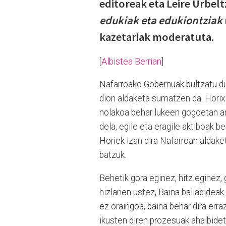
editoreak eta Leire Urbelt
edukiak eta edukiontziak
kazetariak moderatuta.
[
Albistea Berrian
]
Nafarroako Gobernuak bultzatu due
dion aldaketa sumatzen da. Horix
nolakoa behar lukeen gogoetan ar
dela, egile eta eragile aktiboak be
Horiek izan dira Nafarroan aldake
batzuk.
Behetik gora eginez, hitz eginez, 
hizlarien ustez, Baina baliabideak 
ez oraingoa, baina behar dira err
ikusten diren prozesuak ahalbidetz