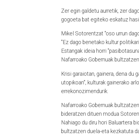
Zer egin galdetu aurretik, zer dago
gogoeta bat egiteko eskatuz hasi d
Mikel Sotorentzat "oso urrun dago
"Ez dago benetako kultur politikari
Estangak ideia horri "pasibotasuna
Nafarroako Gobernuak bultzatzen
Krisi garaiotan, gainera, dena du 
utopikoan", kulturak gainerako arl
errekonozimendurik.
Nafarroako Gobernuak bultzatzen d
bideratzen dituen modua Sotorentza
Nahiago du diru hori Baluartera bid
bultzatzen duela-eta kezkatuta d