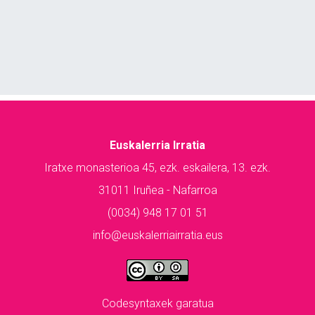
Euskalerria Irratia
Iratxe monasterioa 45, ezk. eskailera, 13. ezk.
31011 Iruñea - Nafarroa
(0034) 948 17 01 51
info@euskalerriairratia.eus
Codesyntaxek garatua