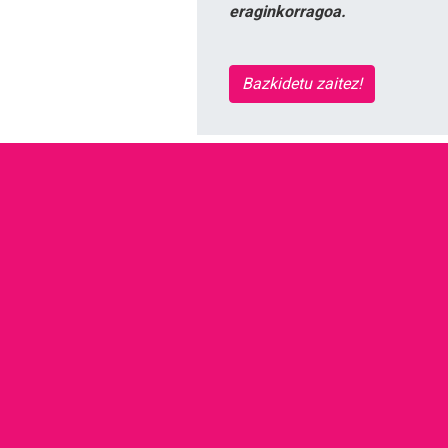
eraginkorragoa.
Bazkidetu zaitez!