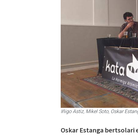
Iñigo Astiz, Mikel Soto, Oskar Estan
Oskar Estanga bertsolari 