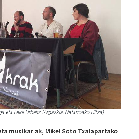
ga eta Leire Urbeltz (Argazkia: Nafarroako Hitza)
eta musikariak, Mikel Soto Txalapartako