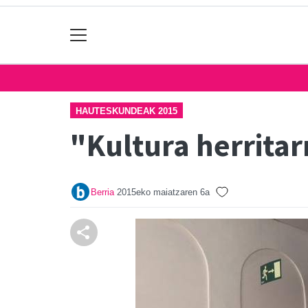
HAUTESKUNDEAK 2015
"Kultura herritar
Berria
2015eko maiatzaren 6a