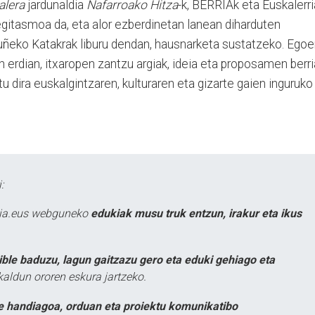
alera
jardunaldia
Nafarroako Hitza
-k, BERRIAk eta Euskalerri
 egitasmoa da, eta alor ezberdinetan lanean diharduten
ruñeko Katakrak liburu dendan, hausnarketa sustatzeko. Egoe
 erdian, itxaropen zantzu argiak, ideia eta proposamen berri
 dira euskalgintzaren, kulturaren eta gizarte gaien inguruko
:
atia.eus webguneko
edukiak musu truk entzun, irakur eta ikus
ible baduzu, lagun gaitzazu gero eta eduki gehiago eta
kaldun ororen eskura jartzeko.
e handiagoa, orduan eta proiektu komunikatibo