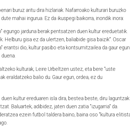
enari buruz aritu dira hizlariak. Nafarroako kulturari buruzko
ute mahai ingurua. Ez da ikuspegi baikorra, inondik inora:
" egungo jarduna berak pentsatzen duen kultur ereduetatik.
k. Helburu gisa ez da ulertzen, baliabide gisa baizik". Oscar
" erantsi dio, kultur pasibo eta kontsumitzailea da gaur egun
 duena.
galtzeko kulturak, Leire Urbeltzen ustez, eta bere "uste
oak eraldatzeko balio du. Gaur egun, ordea, ez du
uen kultur ereduaren isla dira, bestea beste, diru laguntzak
t. Baluartek, adibidez, jaten duen zatia "izugarria" da.
eratzea ezein futbol taldera baino, baina oso "kultura elitist
ago.