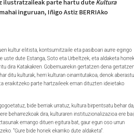
z ilustratzaileak parte hartu dute
Kultura
mahai inguruan, Iñigo Astiz BERRIAko
n kultur elitista, kontsumitzaile eta pasiboari aurre egingo
e uste dute Estanga, Soto eta Urbeltzek, eta aldaketa horre
itu dira Katakakren. Gobernuarekin gertatzen dena gertatze
har ditu kulturak, herri kulturan oinarritutakoa, denok aberastu
ta eraikitzeko parte hartzaileek eman dituzten ideietako
gogoetatuz, bide berriak urratuz, kultura birpentsatu behar da
ere beharrezkoak dira, kulturaren instituzionalizazioa ere bai
aztasunak emango dituen egitura bat, gaur egun oso urrun
eko. "Gure bide horiek ekarriko dute aldaketa".