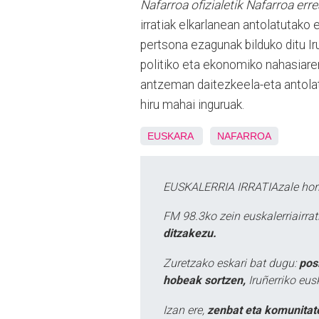
Nafarroa ofizialetik Nafarroa erre
irratiak elkarlanean antolatutako
pertsona ezagunak bilduko ditu I
politiko eta ekonomiko nahasiaren
antzeman daitezkeela-eta antolatu
hiru mahai inguruak.
EUSKARA
NAFARROA
EUSKALERRIA IRRATIAzale hori
FM 98.3ko zein euskalerriairr
ditzakezu.
Zuretzako eskari bat dugu:
pos
hobeak sortzen,
Iruñerriko eus
Izan ere,
zenbat eta komunitat