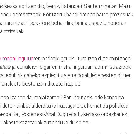
k kezka sortzen dio, berriz, Estangari. Sanferminetan Malu
 kendu pentsatzeak. Kontzertu handi batean baino prozesuak
a harentzat. Espazioak behar dira, baina espazio horietan
antzitsuak.
o mahai ingurua
ren ondotik, gaur kultura izan dute mintzagai
ealera
jardunaldien bigarren mahai inguruan: administrazioek
tika, edukirik gabeko azpiegitura erraldoiak lehenesten dituen
harrak eta beste izan dituzte hizpide.
tean izanen da: maiatzaren 13an, hauteskunde kanpaina
 dute hainbat alderditako hautagaiek, alternatiba politikoa
, Geroa Bai, Podemos-Ahal Dugu eta Ezkerrako ordezkariek
z Lakasta kazetariak zuzenduko du saioa.