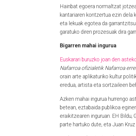
Hainbat egoera normaltzat jotzea
kantariaren kontzertua ezin dela
eta lekuak egotea da garrantzitsu
garatuko diren prozesuak dira garr
Bigarren mahai ingurua
Euskarari buruzko joan den astek
Nafarroa ofizialetik Nafarroa err
orain arte aplikaturiko kultur poli
eredua, artista eta sortzaileen be
Azken mahai ingurua hurrengo as
betean, eztabaida publikoa eginen
eraikitzearen inguruan. EH Bildu
parte hartuko dute, eta Juan Kru