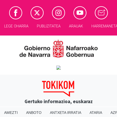
LEGE OHARRA
PUBLIZITATEA
ARAUAK
HARREMANET
Gertuko informazioa, euskaraz
AMEZTI
ANBOTO
ANTXETA IRRATIA
ATARIA
AZP