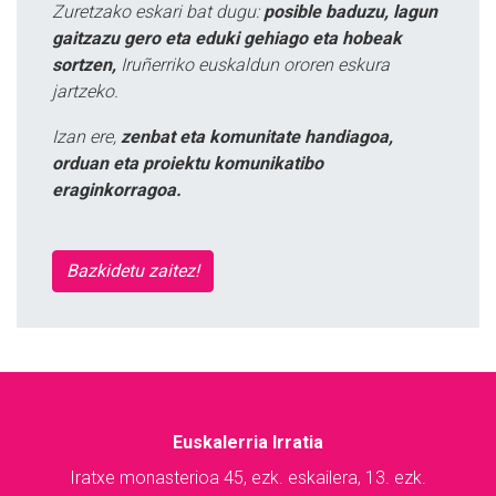
Zuretzako eskari bat dugu:
posible baduzu, lagun
gaitzazu gero eta eduki gehiago eta hobeak
sortzen,
Iruñerriko euskaldun ororen eskura
jartzeko.
Izan ere,
zenbat eta komunitate handiagoa,
orduan eta proiektu komunikatibo
eraginkorragoa.
Bazkidetu zaitez!
Euskalerria Irratia
Iratxe monasterioa 45, ezk. eskailera, 13. ezk.