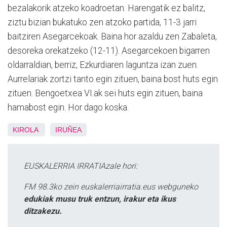
bezalakorik atzeko koadroetan. Harengatik ez balitz,
ziztu bizian bukatuko zen atzoko partida, 11-3 jarri
baitziren Asegarcekoak. Baina hor azaldu zen Zabaleta,
desoreka orekatzeko (12-11). Asegarcekoen bigarren
oldarraldian, berriz, Ezkurdiaren laguntza izan zuen.
Aurrelariak zortzi tanto egin zituen, baina bost huts egin
zituen. Bengoetxea VI.ak sei huts egin zituen, baina
hamabost egin. Hor dago koska.
KIROLA
IRUÑEA
EUSKALERRIA IRRATIAzale hori:
FM 98.3ko zein euskalerriairratia.eus webguneko
edukiak musu truk entzun, irakur eta ikus
ditzakezu.