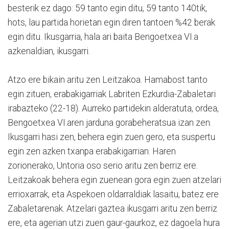
besterik ez dago: 59 tanto egin ditu, 59 tanto 140tik,
hots, lau partida horietan egin diren tantoen %42 berak
egin ditu. Ikusgarria, hala ari baita Bengoetxea VI.a
azkenaldian, ikusgarri.
Atzo ere bikain aritu zen Leitzakoa. Hamabost tanto
egin zituen, erabakigarriak Labriten Ezkurdia-Zabaletari
irabazteko (22-18). Aurreko partidekin alderatuta, ordea,
Bengoetxea VI.aren jarduna gorabeheratsua izan zen.
Ikusgarri hasi zen, behera egin zuen gero, eta suspertu
egin zen azken txanpa erabakigarrian. Haren
zorionerako, Untoria oso serio aritu zen berriz ere.
Leitzakoak behera egin zuenean gora egin zuen atzelari
errioxarrak, eta Aspekoen oldarraldiak lasaitu, batez ere
Zabaletarenak. Atzelari gaztea ikusgarri aritu zen berriz
ere, eta agerian utzi zuen gaur-gaurkoz, ez dagoela hura