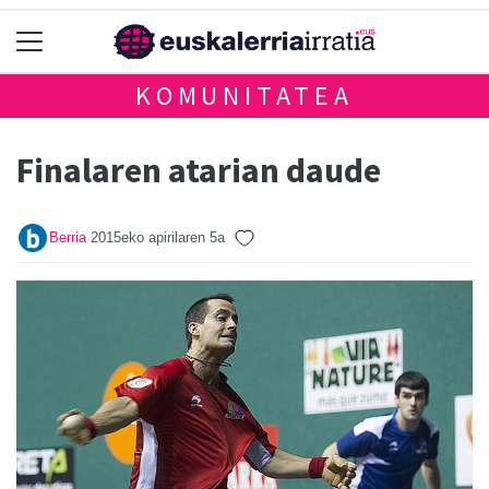
KOMUNITATEA
Finalaren atarian daude
Berria
2015eko apirilaren 5a