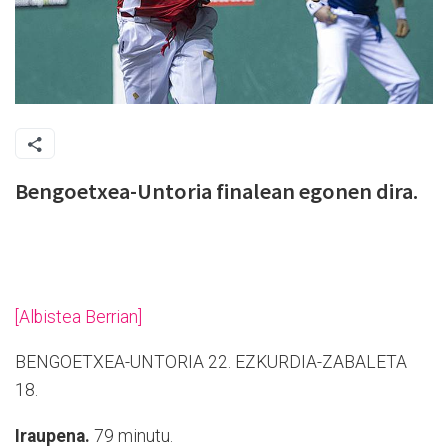
Bengoetxea-Untoria finalean egonen dira.
[Albistea Berrian]
BENGOETXEA-UNTORIA 22. EZKURDIA-ZABALETA
18.
I
raupena.
79 minutu.