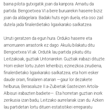
baina pilota gutxigatik joan da kanpora. Amaitu da
partida. Bengoetxea VI.a bere buruarekin haserre biziz
joan da aldagelara. Badaki huts egin duela, eta oso zail
dutela jada finalerdietako ligaxkarako sailkatzea.
Urruti geratzen da egun hura. Orduko haserre eta
amorruaren arrastorik ez dago. Akuilu bilakatu ditu
Bengoetxea VI.ak. Ordutik lau partida jokatu ditu
Leitzakoak, guztiak Untoriarekin. Guztiak irabazi dituzte.
Horri esker lortu zuten lehenbizi, ezinezkoa zirudiena,
finalerdietako ligaxkarako sailkatzea; eta horri esker
daude orain, finalaren atarian —gaur lor dezakete
helburua, Berasaluze II.a-Zubietak Gasteizen Artola-
Albisuri irabazten badiete—. Eta horretan guztian inork
zerikusia izan badu, Leitzako aurrelariak izan du. Azken
lau partidetan lortu dituen estatistikei erreparatu