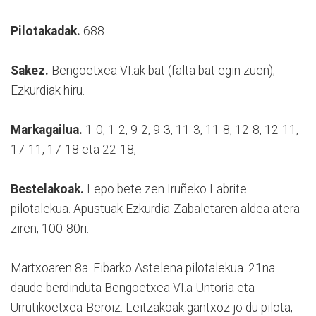
Pilotakadak.
688.
Sakez.
Bengoetxea VI.ak bat (falta bat egin zuen);
Ezkurdiak hiru.
Markagailua.
1-0, 1-2, 9-2, 9-3, 11-3, 11-8, 12-8, 12-11,
17-11, 17-18 eta 22-18,
Bestelakoak.
Lepo bete zen Iruñeko Labrite
pilotalekua. Apustuak Ezkurdia-Zabaletaren aldea atera
ziren, 100-80ri.
Martxoaren 8a. Eibarko Astelena pilotalekua. 21na
daude berdinduta Bengoetxea VI.a-Untoria eta
Urrutikoetxea-Beroiz. Leitzakoak gantxoz jo du pilota,