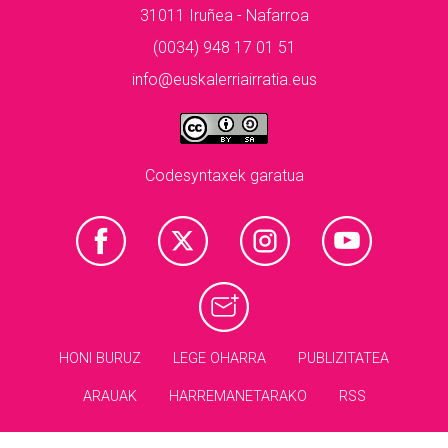
31011 Iruñea - Nafarroa
(0034) 948 17 01 51
info@euskalerriairratia.eus
Codesyntaxek garatua
HONI BURUZ
LEGE OHARRA
PUBLIZITATEA
ARAUAK
HARREMANETARAKO
RSS