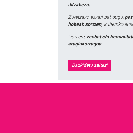
ditzakezu.
Zuretzako eskari bat dugu:
pos
hobeak sortzen,
Iruñerriko eus
Izan ere,
zenbat eta komunitat
eraginkorragoa.
Bazkidetu zaitez!