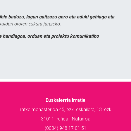
ible baduzu, lagun gaitzazu gero eta eduki gehiago eta
kaldun ororen eskura jartzeko.
e handiagoa, orduan eta proiektu komunikatibo
Euskalerria Irratia
Iratxe monasterioa 45, ezk. eskailera, 13. ezk.
31011 Iruñea - Nafarroa
(0034) 948 17 01 51