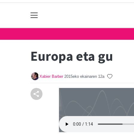
Europa eta gu
Xabier Barber
2015eko ekainaren 12a