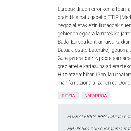
Europak dituen erronken artean, a
oraindik sinatu gabeko TTIP (Merk
negoziaketak ezin ilunagoak suerta
gehienen egoera larriarekiko jarrer
Bada, Europa kontramaisu kaxkarra
Batuak, esate baterako); gogorra 
Gure jarrera, berriz, pobre samarr
greziarrei elkartasuna adierazte
Hitz-atzea: bihar 13an, larunbat
manifa nazionala izanen da Donos
IRITZIA
NAFARROA
EUSKALERRIA IRRATIAzale hori
FM 98.3ko zein euskalerriairr