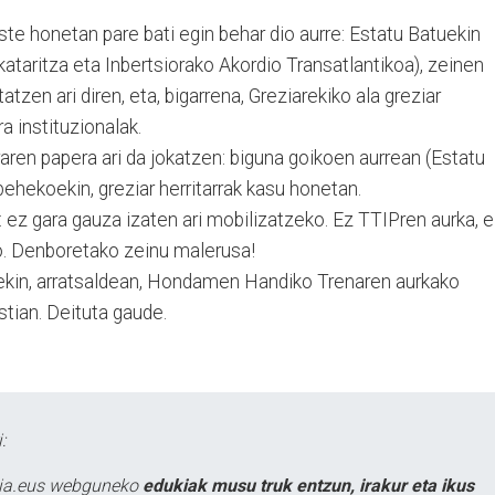
ste honetan pare bati egin behar dio aurre: Estatu Batuekin
ataritza eta Inbertsiorako Akordio Transatlantikoa), zeinen
tzen ari diren, eta, bigarrena, Greziarekiko ala greziar
a instituzionalak.
ren papera ari da jokatzen: biguna goikoen aurrean (Estatu
behekoekin, greziar herritarrak kasu honetan.
a: ez gara gauza izaten ari mobilizatzeko. Ez TTIPren aurka, 
ko. Denboretako zeinu malerusa!
arekin, arratsaldean, Hondamen Handiko Trenaren aurkako
tian. Deituta gaude.
:
atia.eus webguneko
edukiak musu truk entzun, irakur eta ikus