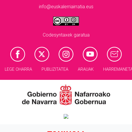
info@euskalerriairratia.eus
Codesyntaxek garatua
LEGE OHARRA
PUBLIZITATEA
ARAUAK
HARREMANET