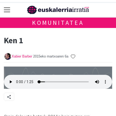
KOMUNITATEA
Ken 1
Xabier Barber
2015eko martxoaren 6a