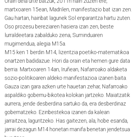
Orain dela urte batzuk, 2011n hain zuzen ere,
martxoaren 15ean, Madrilen, manifestazio bat izan zen.
Gau hartan, hainbat lagunek Sol enparantza hartu zuten.
Oso prozesu bereziaren hasiera izan zen, beste
lurraldeetara zabalduko zena, Suminduaren
mugimendua, alegia M15a.
M15 ken 1 berdin M14, lizentzia poetiko-matematikoa
onartzen badidazue. Hori da orain eta hemen gure data
berria: Martxoaren 14an, Iruñean, Nafarroako aldaketa
sozio-politikoaren aldeko manifestazioa izanen baita.
Gauza izan gara azken urte hauetan zehar, Nafarroako
aspaldiko gobernu-bikotea kolokan jartzeko. Maiatzatik
aurrera, jende desberdina sartuko da, era desberdinaz
gobernatzeko. Ezinbestekoa izanen da kalean
jarraitzea, laguntzeko. Has gaitezen, ala, hobe esanda,
jarrai dezagun M14 honetan manifa benetan jendetsua