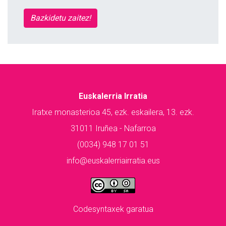
Bazkidetu zaitez!
Euskalerria Irratia
Iratxe monasterioa 45, ezk. eskailera, 13. ezk.
31011 Iruñea - Nafarroa
(0034) 948 17 01 51
info@euskalerriairratia.eus
Codesyntaxek garatua