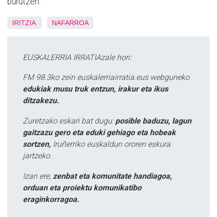
burutzen.
IRITZIA
NAFARROA
EUSKALERRIA IRRATIAzale hori:
FM 98.3ko zein euskalerriairratia.eus webguneko
edukiak musu truk entzun, irakur eta ikus
ditzakezu.
Zuretzako eskari bat dugu:
posible baduzu, lagun
gaitzazu gero eta eduki gehiago eta hobeak
sortzen,
Iruñerriko euskaldun ororen eskura
jartzeko.
Izan ere,
zenbat eta komunitate handiagoa,
orduan eta proiektu komunikatibo
eraginkorragoa.