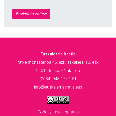
Bazkidetu zaitez!
Euskalerria Irratia
Iratxe monasterioa 45, ezk. eskailera, 13. ezk.
31011 Iruñea - Nafarroa
(0034) 948 17 01 51
info@euskalerriairratia.eus
Codesyntaxek garatua