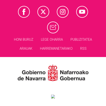
HONI BURUZ
LEGE OHARRA
PUBLIZITATEA
ARAUAK
HARREMANETARAKO
RSS