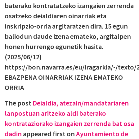
baterako kontratatzeko izangaien zerrenda
osatzeko deialdiaren oinarriak eta
inskripzio-orria argitaratzen dira. 15 egun
baliodun daude izena emateko, argitalpen
honen hurrengo egunetik hasita.
(2025/06/12)
https://bon.navarra.es/eu/iragarkia/-/texto/
EBAZPENA OINARRIAK IZENA EMATEKO
ORRIA
The post
Deialdia, atezain/mandatariaren
lanpostuan aritzeko aldi baterako
kontrataziorako izangaien zerrenda bat osa
dadin
appeared first on
Ayuntamiento de