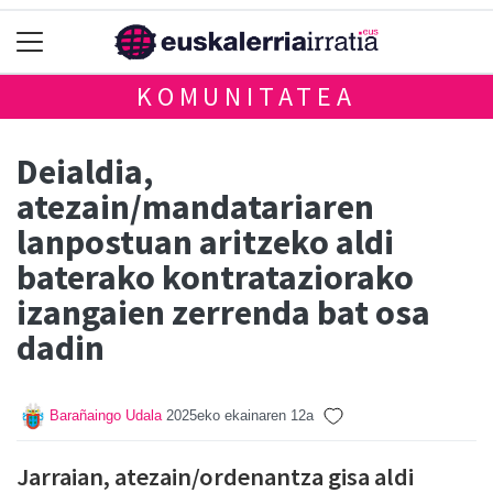
KOMUNITATEA
Deialdia,
atezain/mandatariaren
lanpostuan aritzeko aldi
baterako kontrataziorako
izangaien zerrenda bat osa
dadin
Barañaingo Udala
2025eko ekainaren 12a
Jarraian, atezain/ordenantza gisa aldi