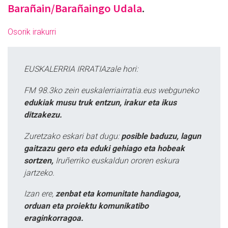
Barañain/Barañaingo Udala
.
Osorik irakurri
EUSKALERRIA IRRATIAzale hori:
FM 98.3ko zein euskalerriairratia.eus webguneko
edukiak musu truk entzun, irakur eta ikus
ditzakezu.
Zuretzako eskari bat dugu:
posible baduzu, lagun
gaitzazu gero eta eduki gehiago eta hobeak
sortzen,
Iruñerriko euskaldun ororen eskura
jartzeko.
Izan ere,
zenbat eta komunitate handiagoa,
orduan eta proiektu komunikatibo
eraginkorragoa.