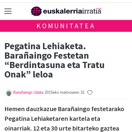
KOMUNITATEA
Pegatina Lehiaketa.
Barañaingo Festetan
“Berdintasuna eta Tratu
Onak” leloa
Barañaingo Udala
2015eko martxoaren 31
Hemen dauzkazue Barañaingo festetarako
Pegatina Lehiaketaren kartela eta
oinarriak. 12 eta 30 urte bitarteko gaztea