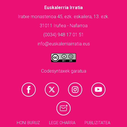
Euskalerria Irratia
Iratxe monasterioa 45, ezk. eskailera, 13. ezk.
31011 Iruñea - Nafarroa
(0034) 948 17 01 51
info@euskalerriairratia.eus
Codesyntaxek garatua
HONI BURUZ
LEGE OHARRA
PUBLIZITATEA