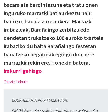
bazara eta berdintasuna eta tratu onen
inguruko marrazki bat aurkeztu nahi
baduzu, hau da zure aukera. Marrazki
irabazleak, Barañaingo zerbitzu edo
dendetan trukatzeko 100 euroko txartela
irabaziko du baita Barañaingo festetan
banatzeko pegatinak egingo dira bere
marrazkiarekin ere. Honekin batera,
irakurri gehiago
Osorik irakurri
EUSKALERRIA IRRATIAzale hori:
FM 98.3ko zein euskalerriairratia.eus webguneko