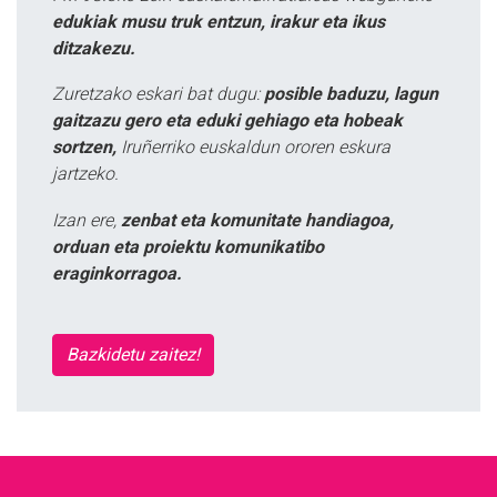
edukiak musu truk entzun, irakur eta ikus
ditzakezu.
Zuretzako eskari bat dugu:
posible baduzu, lagun
gaitzazu gero eta eduki gehiago eta hobeak
sortzen,
Iruñerriko euskaldun ororen eskura
jartzeko.
Izan ere,
zenbat eta komunitate handiagoa,
orduan eta proiektu komunikatibo
eraginkorragoa.
Bazkidetu zaitez!