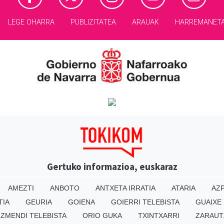
LEGE OHARRA
PUBLIZITATEA
ARAUAK
HARREMANET
Gertuko informazioa, euskaraz
AMEZTI
ANBOTO
ANTXETA IRRATIA
ATARIA
AZP
TIA
GEURIA
GOIENA
GOIERRI TELEBISTA
GUAIXE
IZMENDI TELEBISTA
ORIO GUKA
TXINTXARRI
ZARAUT