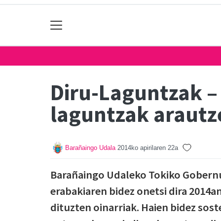
Diru-Laguntzak –
laguntzak arautz
Barañaingo Udala
2014ko apirilaren 22a
Barañaingo Udaleko Tokiko Gobernu
erabakiaren bidez onetsi dira 2014
dituzten oinarriak. Haien bidez sos