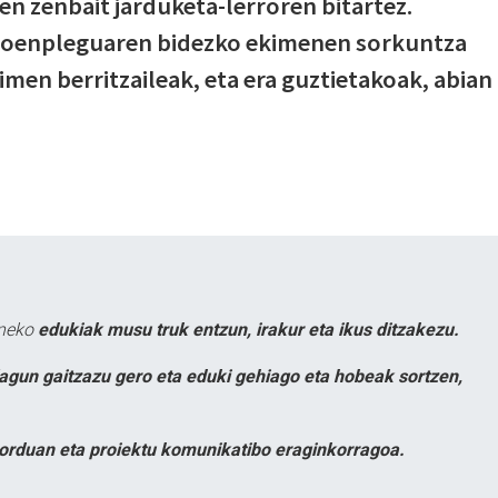
en zenbait jarduketa-lerroren bitartez.
toenpleguaren bidezko ekimenen sorkuntza
imen berritzaileak, eta era guztietakoak, abian
uneko
edukiak musu truk entzun, irakur eta ikus ditzakezu.
lagun gaitzazu gero eta eduki gehiago eta hobeak sortzen,
orduan eta proiektu komunikatibo eraginkorragoa.