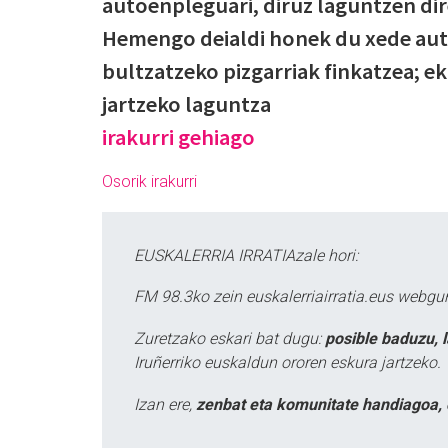
autoenpleguari, diruz laguntzen dir
Hemengo deialdi honek du xede au
bultzatzeko pizgarriak finkatzea; ek
jartzeko laguntza
irakurri gehiago
Osorik irakurri
EUSKALERRIA IRRATIAzale hori:
FM 98.3ko zein euskalerriairratia.eus webg
Zuretzako eskari bat dugu:
posible baduzu, 
Iruñerriko euskaldun ororen eskura jartzeko.
Izan ere,
zenbat eta komunitate handiagoa, 