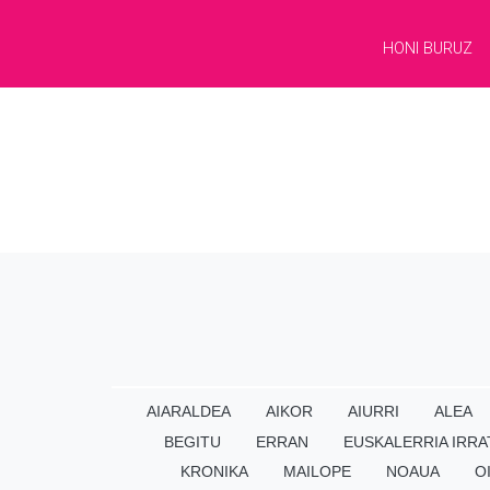
HONI BURUZ
AIARALDEA
AIKOR
AIURRI
ALEA
BEGITU
ERRAN
EUSKALERRIA IRRA
KRONIKA
MAILOPE
NOAUA
O