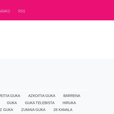
ARAKO
RSS
EITIA GUKA
AZKOITIA GUKA
BARRENA
GUKA
GUKA TELEBISTA
HIRUKA
Z GUKA
ZUMAIA GUKA
28 KANALA