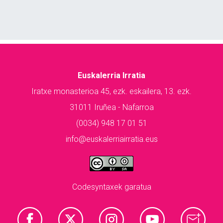
Euskalerria Irratia
Iratxe monasterioa 45, ezk. eskailera, 13. ezk.
31011 Iruñea - Nafarroa
(0034) 948 17 01 51
info@euskalerriairratia.eus
Codesyntaxek garatua