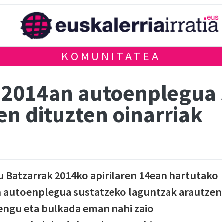
KOMUNITATEA
 2014an autoenplegua 
en dituzten oinarriak
 Batzarrak 2014ko apirilaren 14ean hartutako
an autoenplegua sustatzeko laguntzak arautzen
tengu eta bulkada eman nahi zaio