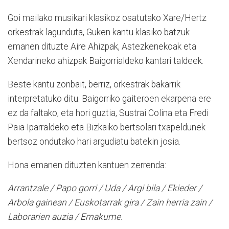
Goi mailako musikari klasikoz osatutako Xare/Hertz
orkestrak lagunduta, Guken kantu klasiko batzuk
emanen dituzte Aire Ahizpak, Astezkenekoak eta
Xendarineko ahizpak Baigorrialdeko kantari taldeek.
Beste kantu zonbait, berriz, orkestrak bakarrik
interpretatuko ditu. Baigorriko gaiteroen ekarpena ere
ez da faltako, eta hori guztia, Sustrai Colina eta Fredi
Paia Iparraldeko eta Bizkaiko bertsolari txapeldunek
bertsoz ondutako hari argudiatu batekin josia.
Hona emanen dituzten kantuen zerrenda:
Arrantzale / Papo gorri / Uda / Argi bila / Ekieder /
Arbola gainean / Euskotarrak gira / Zain herria zain /
Laborarien auzia /
Emakume.