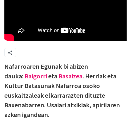
Nafarroaren Egunak bi abizen
dauka:
Baigorri
eta
Basaizea
. Herriak eta
Kultur Batasunak Nafarroa osoko
euskaltzaleak elkarrarazten dituzte
Baxenabarren. Usaiari atxikiak, apirilaren
azken igandean.