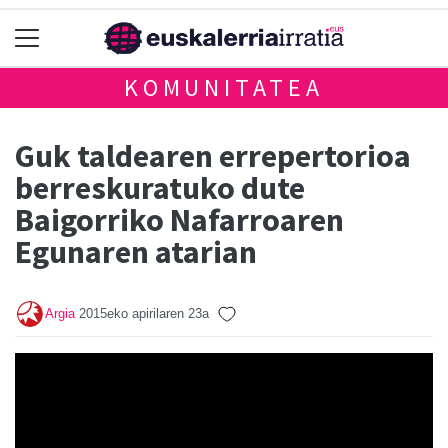
KOMUNITATEA
Guk taldearen errepertorioa
berreskuratuko dute
Baigorriko Nafarroaren
Egunaren atarian
Argia
2015eko apirilaren 23a