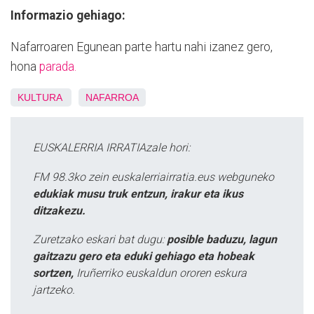
Informazio gehiago:
Nafarroaren Egunean parte hartu nahi izanez gero,
hona
parada.
KULTURA
NAFARROA
EUSKALERRIA IRRATIAzale hori:
FM 98.3ko zein euskalerriairratia.eus webguneko
edukiak musu truk entzun, irakur eta ikus
ditzakezu.
Zuretzako eskari bat dugu:
posible baduzu, lagun
gaitzazu gero eta eduki gehiago eta hobeak
sortzen,
Iruñerriko euskaldun ororen eskura
jartzeko.