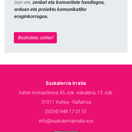
Izan ere,
zenbat eta komunitate handiagoa,
orduan eta proiektu komunikatibo
eraginkorragoa.
Bazkidetu zaitez!
Euskalerria Irratia
Iratxe monasterioa 45, ezk. eskailera, 13. ezk.
31011 Iruñea - Nafarroa
(0034) 948 17 01 51
info@euskalerriairratia.eus