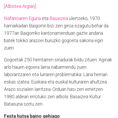
[Albistea Argian]
Nafarroaren Eguna
eta
Basaizea
ulertzeko, 1970
hamarkadan Baigorrin bizi zen giroa ezagutu behar da.
1977an Baigorriko kantonamenduan gazte andana
batek tokiko arazoei buruzko gogoeta sakona egin
zuen.
Gogoetak 250 herritarren sinadurak bildu zituen. Agiriak
arlo hauen egoera larria nabarmendu zuen:
laborantzaren eta lurraren problematika. Lana herrian
eskas izatea. Euskara eta euskal kulturaren ahultzea.
Arazo sozialen larritzea. Orduan hasi zen ernetzen
1980 aldean errotuko zen arbola: Basaizea Kultur
Batasuna sortu zen.
Festa hutsa baino gehiago