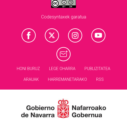
Codesyntaxek garatua
HONI BURUZ
LEGE OHARRA
PUBLIZITATEA
ARAUAK
HARREMANETARAKO
RSS