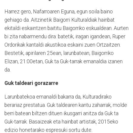
Harrez gero, Nafarroaren Eguna, egun soila baino
gehiago da. Aitzinetik Baigorri Kulturaldiak hainbat
ekitaldi eskaintzen baititu Baigorriko eskualdean. Aurten
bi zita nabarmendu dira: batetik, iragan igandean, Ruper
Ordorikak kantaldi akustikoa eskaini zuen Ortzaitzen.
Bestetik, apirilaren 25ean, larunbatean, Baigorriko
Elizan, 21:00etan, Guk ta Guk-tarrak emanaldia izanen
da.
Guk taldeari gorazarre
Larunbatekoa emanaldi bakarra da, Kulturadirako
berariaz prestatua. Guk taldearen kantu zaharrak, molde
berri batean biltzen dituen ikusgarri anitza da Guk ta
Guk-tarrak. Basaizeak eta hainbat artistak, 2015eko
edizio honetarako espresuki sortu dute.