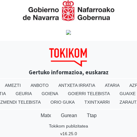
Gertuko informazioa, euskaraz
AMEZTI
ANBOTO
ANTXETA IRRATIA
ATARIA
AZP
TIA
GEURIA
GOIENA
GOIERRI TELEBISTA
GUAIXE
IZMENDI TELEBISTA
ORIO GUKA
TXINTXARRI
ZARAUT
Matx
Gurean
Ttap
Tokikom publizitatea
v16.25.0