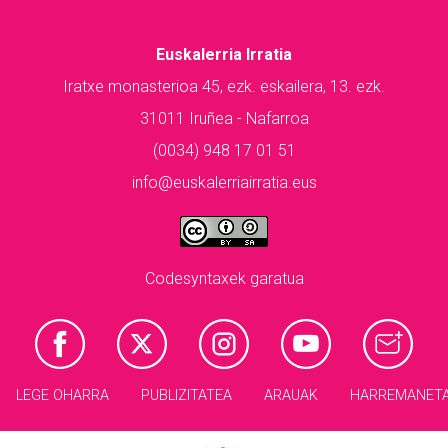
Euskalerria Irratia
Iratxe monasterioa 45, ezk. eskailera, 13. ezk.
31011 Iruñea - Nafarroa
(0034) 948 17 01 51
info@euskalerriairratia.eus
Codesyntaxek garatua
LEGE OHARRA
PUBLIZITATEA
ARAUAK
HARREMANET