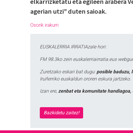
elkarrizketatu eta egileen arabera 
agerian utzi” duten saioak.
Osorik irakurri
EUSKALERRIA IRRATIAzale hori:
FM 98.3ko zein euskalerriairratia.eus webg
Zuretzako eskari bat dugu:
posible baduzu, 
Iruñerriko euskaldun ororen eskura jartzeko.
Izan ere,
zenbat eta komunitate handiagoa, 
Bazkidetu zaitez!