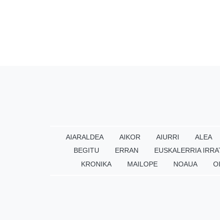
AIARALDEA
AIKOR
AIURRI
ALEA
BEGITU
ERRAN
EUSKALERRIA IRRA
KRONIKA
MAILOPE
NOAUA
O