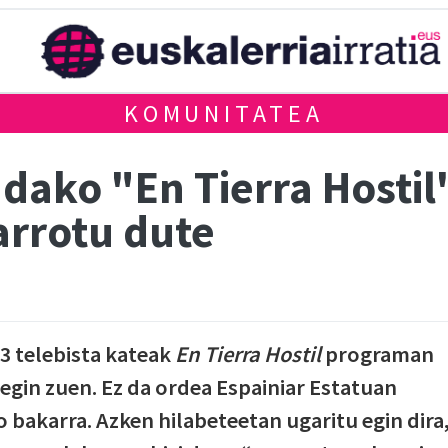
KOMUNITATEA
dako "En Tierra Hostil
arrotu dute
3 telebista kateak
En Tierra Hostil
programan
egin zuen. Ez da ordea Espainiar Estatuan
 bakarra. Azken hilabeteetan ugaritu egin dira