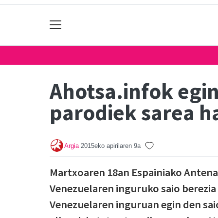
Ahotsa.infok egin
parodiek sarea h
Argia
2015eko apirilaren 9a
Martxoaren 18an Espainiako Antena
Venezuelaren inguruko saio berezia 
Venezuelaren inguruan egin den saio