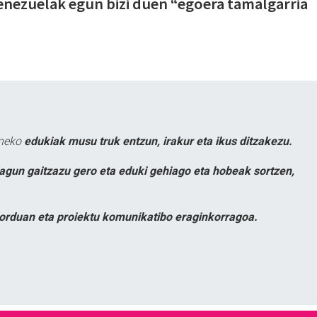
Venezuelak egun bizi duen “egoera tamalgarria
uneko
edukiak musu truk entzun, irakur eta ikus ditzakezu.
lagun gaitzazu gero eta eduki gehiago eta hobeak sortzen,
orduan eta proiektu komunikatibo eraginkorragoa.