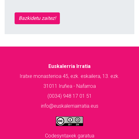
Bazkidetu zaitez!
Euskalerria Irratia
Iratxe monasterioa 45, ezk. eskailera, 13. ezk.
31011 Iruñea - Nafarroa
(0034) 948 17 01 51
info@euskalerriairratia.eus
Codesyntaxek garatua