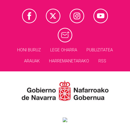
HONI BURUZ
LEGE OHARRA
PUBLIZITATEA
ARAUAK
HARREMANETARAKO
RSS