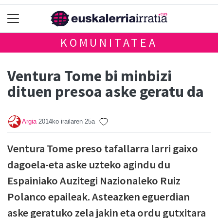
KOMUNITATEA
Ventura Tome bi minbizi
dituen presoa aske geratu da
Argia
2014ko irailaren 25a
Ventura Tome preso tafallarra larri gaixo
dagoela-eta aske uzteko agindu du
Espainiako Auzitegi Nazionaleko Ruiz
Polanco epaileak. Asteazken eguerdian
aske geratuko zela jakin eta ordu gutxitara