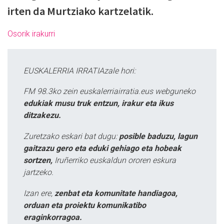
irten da Murtziako kartzelatik.
Osorik irakurri
EUSKALERRIA IRRATIAzale hori:
FM 98.3ko zein euskalerriairratia.eus webguneko
edukiak musu truk entzun, irakur eta ikus
ditzakezu.
Zuretzako eskari bat dugu:
posible baduzu, lagun
gaitzazu gero eta eduki gehiago eta hobeak
sortzen,
Iruñerriko euskaldun ororen eskura
jartzeko.
Izan ere,
zenbat eta komunitate handiagoa,
orduan eta proiektu komunikatibo
eraginkorragoa.