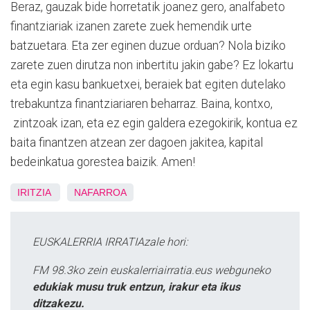
Beraz, gauzak bide horretatik joanez gero, analfabeto
finantziariak izanen zarete zuek hemendik urte
batzuetara. Eta zer eginen duzue orduan? Nola biziko
zarete zuen dirutza non inbertitu jakin gabe? Ez lokartu
eta egin kasu bankuetxei, beraiek bat egiten dutelako
trebakuntza finantziariaren beharraz. Baina, kontxo,
zintzoak izan, eta ez egin galdera ezegokirik, kontua ez
baita finantzen atzean zer dagoen jakitea, kapital
bedeinkatua gorestea baizik. Amen!
IRITZIA
NAFARROA
EUSKALERRIA IRRATIAzale hori:
FM 98.3ko zein euskalerriairratia.eus webguneko
edukiak musu truk entzun, irakur eta ikus
ditzakezu.