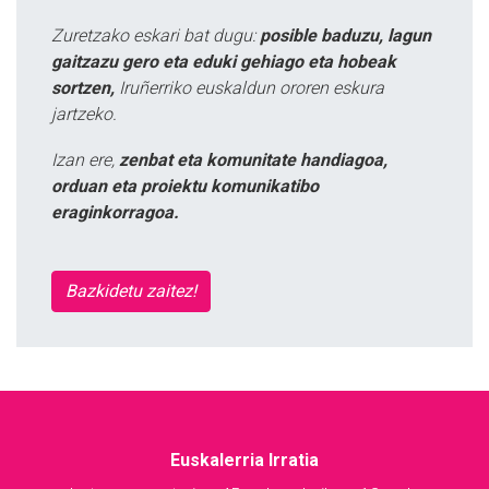
Zuretzako eskari bat dugu:
posible baduzu, lagun
gaitzazu gero eta eduki gehiago eta hobeak
sortzen,
Iruñerriko euskaldun ororen eskura
jartzeko.
Izan ere,
zenbat eta komunitate handiagoa,
orduan eta proiektu komunikatibo
eraginkorragoa.
Bazkidetu zaitez!
Euskalerria Irratia