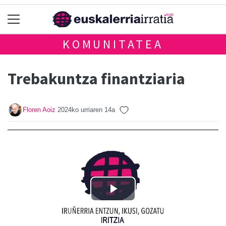
KOMUNITATEA
Trebakuntza finantziaria
Floren Aoiz
2024ko urriaren 14a