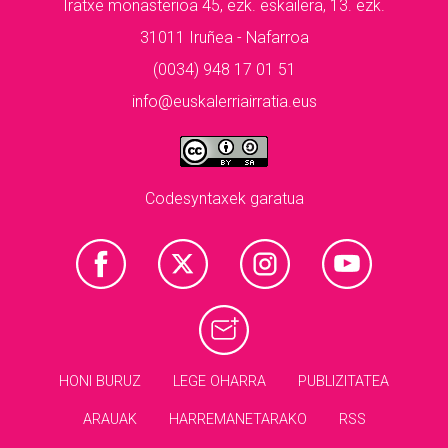
Iratxe monasterioa 45, ezk. eskailera, 13. ezk.
31011 Iruñea - Nafarroa
(0034) 948 17 01 51
info@euskalerriairratia.eus
Codesyntaxek garatua
HONI BURUZ
LEGE OHARRA
PUBLIZITATEA
ARAUAK
HARREMANETARAKO
RSS