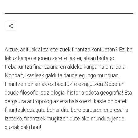
Aizue, adituak al zarete zuek finantza kontuetan? Ez, ba,
lekuz kanpo egonen zarete laster, abian baitago
trebakuntza finantziariaren aldeko kanpaina erraldoia.
Nonbait, ikasleak galduta daude egungo munduan,
finantzen oinarriak ez badituzte ezagutzen. Soberan
daude filosofia, soziologia, historia edota geografia! Eta
bergauza antropologiaz eta halakoez! Ikasle on batek
finantzak ezagutu behar ditu bere buruaren enpresaria
izateko, finantzek mugitzen dutelako mundua, jende
guziak daki hori!