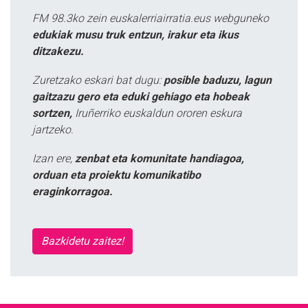
FM 98.3ko zein euskalerriairratia.eus webguneko
edukiak musu truk entzun, irakur eta ikus
ditzakezu.
Zuretzako eskari bat dugu:
posible baduzu, lagun
gaitzazu gero eta eduki gehiago eta hobeak
sortzen,
Iruñerriko euskaldun ororen eskura
jartzeko.
Izan ere,
zenbat eta komunitate handiagoa,
orduan eta proiektu komunikatibo
eraginkorragoa.
Bazkidetu zaitez!