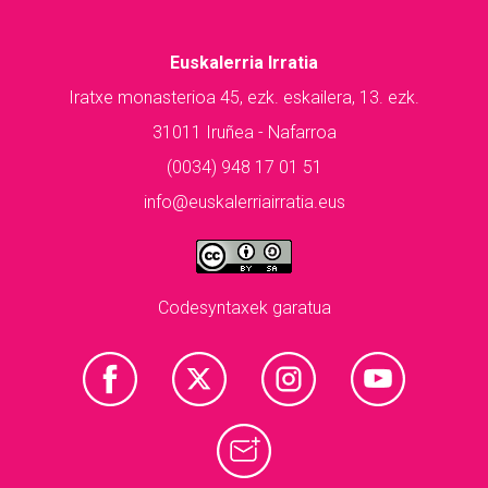
Euskalerria Irratia
Iratxe monasterioa 45, ezk. eskailera, 13. ezk.
31011 Iruñea - Nafarroa
(0034) 948 17 01 51
info@euskalerriairratia.eus
Codesyntaxek garatua