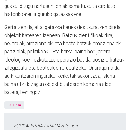
guk ez ditugu nortasun lehiak asmatu, ezta errelato
historikoaren inguruko gatazkak ere.
Gertatzen da, alta, gatazka hauek desitxuratzen direla
objektibitatearen izenean. Batzuk zientifikoak dira,
neutralak, arrazionalak, eta beste batzuk emozionalak,
partzialak, politikoak… Eta barka, baina hori jarrera
ideologikoen ezkutatze operazio bat da, posizio batzuk
zilegiztatu eta besteak errefusatzeko. Onuragarria da
aurkikuntzaren inguruko ikerketak sakontzea, jakina,
baina utz dezagun objektibitatearen komeria alde
batera, behingoz!
IRITZIA
EUSKALERRIA IRRATIAzale hori: