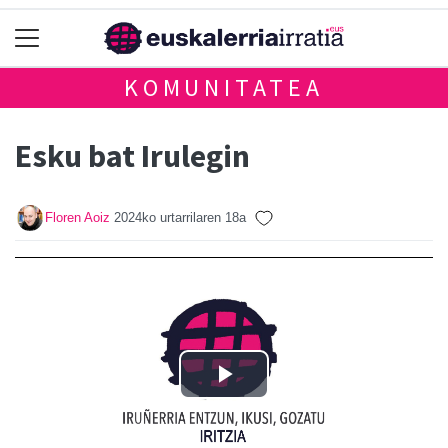
KOMUNITATEA
Esku bat Irulegin
Floren Aoiz
2024ko urtarrilaren 18a