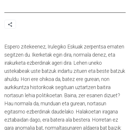
Espero zitekeenez, Irulegiko Eskuak zerpentsa ematen
segitzen du. Ikerketak egin dira, normala denez, eta
irakurketa ezberdinak ageri dira. Lehen uneko
ustekabeak uste batzuk indartu zituen eta beste batzuk
ahuldu. Hori ere ohikoa da, batez ere gurean, non
aurkikuntza historikoak segituan uztartzen baitira
nortasun lehia politikoetan. Baina, zer esanen dizuet?
Hau normala da, munduan eta gurean, nortasun
egitasmo ezberdinak daudelako. Halakoetan iragana
eztabaidan dago, era batera ala bestera. Horretan ez
gara anomalia bat, normaltasunaren aldaera bat baizik: