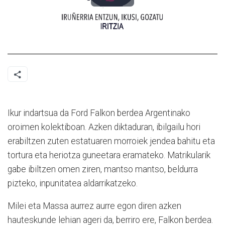
Ikur indartsua da Ford Falkon berdea Argentinako
oroimen kolektiboan. Azken diktaduran, ibilgailu hori
erabiltzen zuten estatuaren morroiek jendea bahitu eta
tortura eta heriotza guneetara eramateko. Matrikularik
gabe ibiltzen omen ziren, mantso mantso, beldurra
pizteko, inpunitatea aldarrikatzeko.
Milei eta Massa aurrez aurre egon diren azken
hauteskunde lehian ageri da, berriro ere, Falkon berdea.