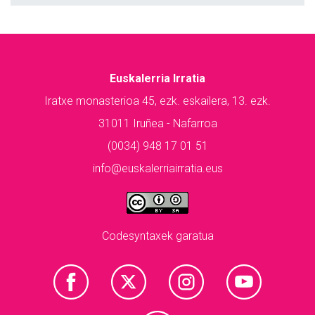
Euskalerria Irratia
Iratxe monasterioa 45, ezk. eskailera, 13. ezk.
31011 Iruñea - Nafarroa
(0034) 948 17 01 51
info@euskalerriairratia.eus
Codesyntaxek garatua