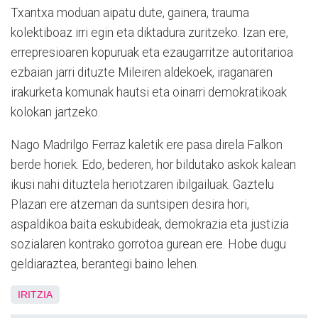
Txantxa moduan aipatu dute, gainera, trauma
kolektiboaz irri egin eta diktadura zuritzeko. Izan ere,
errepresioaren kopuruak eta ezaugarritze autoritarioa
ezbaian jarri dituzte Mileiren aldekoek, iraganaren
irakurketa komunak hautsi eta oinarri demokratikoak
kolokan jartzeko.
Nago Madrilgo Ferraz kaletik ere pasa direla Falkon
berde horiek. Edo, bederen, hor bildutako askok kalean
ikusi nahi dituztela heriotzaren ibilgailuak. Gaztelu
Plazan ere atzeman da suntsipen desira hori,
aspaldikoa baita eskubideak, demokrazia eta justizia
sozialaren kontrako gorrotoa gurean ere. Hobe dugu
geldiaraztea, berantegi baino lehen.
IRITZIA