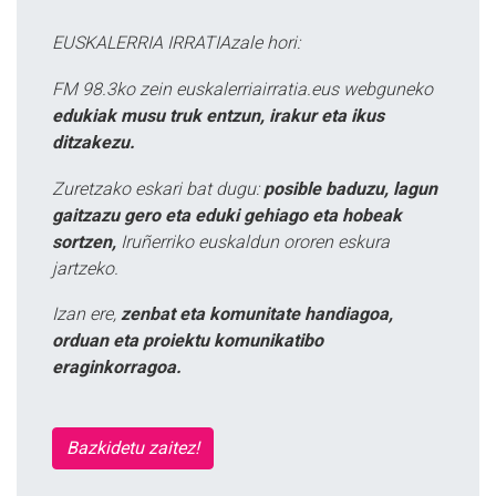
EUSKALERRIA IRRATIAzale hori:
FM 98.3ko zein euskalerriairratia.eus webguneko
edukiak musu truk entzun, irakur eta ikus
ditzakezu.
Zuretzako eskari bat dugu:
posible baduzu, lagun
gaitzazu gero eta eduki gehiago eta hobeak
sortzen,
Iruñerriko euskaldun ororen eskura
jartzeko.
Izan ere,
zenbat eta komunitate handiagoa,
orduan eta proiektu komunikatibo
eraginkorragoa.
Bazkidetu zaitez!