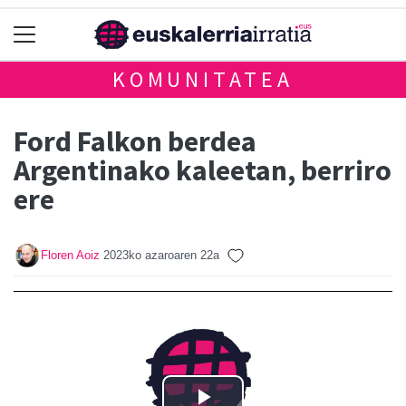
KOMUNITATEA
Ford Falkon berdea
Argentinako kaleetan, berriro
ere
Floren Aoiz
2023ko azaroaren 22a