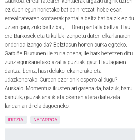
Gaurkoa, errealitatearen kontaerak argazki argirik uzten
ez duen egun horietako bat da niretzat; hobe esan,
errealitatearen kontaerak pantalla beltz bat baizik ez du
uzten gaur, zulo beltz bat, ETBren pantalla beltza. Hau
ere Barkosek eta Urkulluk izenpetu duten elkarlanaren
ondorioa izango da? Belztasun horren aurka egiteko,
Garbiñe Biurrunen ile zuria onena; ile hark betetzen ditu
zuriz egunkarietako azal ia guztiak, gaur. Hautagaien
dantza, berriz, hasi delako, ekainerako eta
udazkenerako. Gurean ezer onik espero al dugu?
Auskalo. Momentuz ikusten ari garena da, batzuk, barru
barrutik, gauzak ahalik eta okerren atera daitezela
lanean ari direla dagoeneko.
IRITZIA
NAFARROA