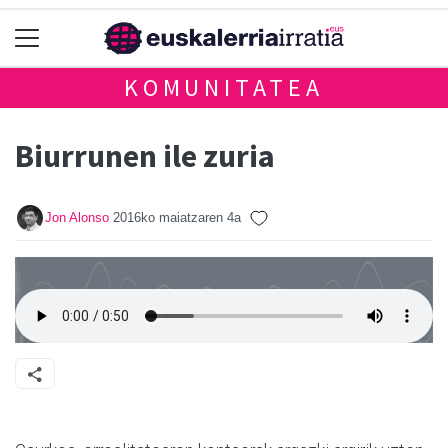
KOMUNITATEA
Biurrunen ile zuria
Jon Alonso
2016ko maiatzaren 4a