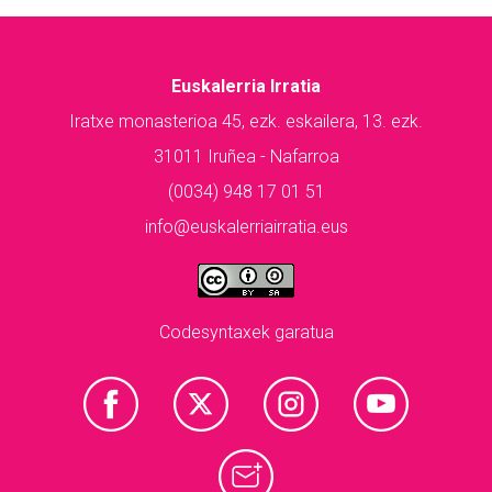
Euskalerria Irratia
Iratxe monasterioa 45, ezk. eskailera, 13. ezk.
31011 Iruñea - Nafarroa
(0034) 948 17 01 51
info@euskalerriairratia.eus
Codesyntaxek garatua