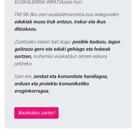
EUSKALERRIA IRRATIAzale hori:
FM 98.3ko zein euskalerriairratia.eus webguneko
edukiak musu truk entzun, irakur eta ikus
ditzakezu.
Zuretzako eskari bat dugu:
posible baduzu, lagun
gaitzazu gero eta eduki gehiago eta hobeak
sortzen,
Iruñerriko euskaldun ororen eskura
jartzeko.
Izan ere,
zenbat eta komunitate handiagoa,
orduan eta proiektu komunikatibo
eraginkorragoa.
Bazkidetu zaitez!