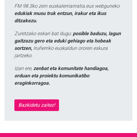
FM 98.3ko zein euskalerriairratia.eus webguneko
edukiak musu truk entzun, irakur eta ikus
ditzakezu.
Zuretzako eskari bat dugu:
posible baduzu, lagun
gaitzazu gero eta eduki gehiago eta hobeak
sortzen,
Iruñerriko euskaldun ororen eskura
jartzeko.
Izan ere,
zenbat eta komunitate handiagoa,
orduan eta proiektu komunikatibo
eraginkorragoa.
Bazkidetu zaitez!