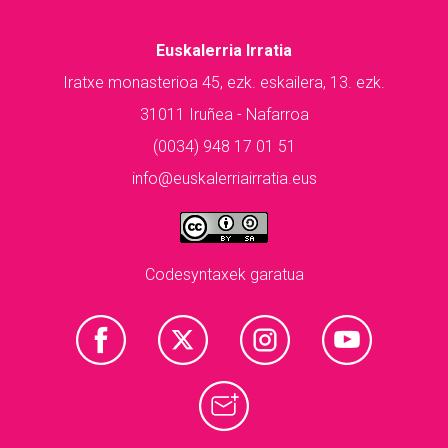
Euskalerria Irratia
Iratxe monasterioa 45, ezk. eskailera, 13. ezk.
31011 Iruñea - Nafarroa
(0034) 948 17 01 51
info@euskalerriairratia.eus
Codesyntaxek garatua