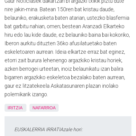
Gaur Noticiasek dakartzan bi argazki txikik piztu dute
nire jakin-mina. Batean 150ren bat kristau daude,
belauniko, erakusketa baten atarian, ustezko blasfemia
bat garbitu nahian, omen; bestean Aranzadi Elkarteko
hiru edo lau kide daude, ez belauniko baina bai kokoriko,
Iberon aurkitu dituzten 36ko afusilatuetako baten
eskeletoaren aurrean. Ideia elkartze erraz bat eginez,
etorri zait burura lehenengo argazkiko kristau horiek,
azken berrogei urteetan, inoiz belaunikatu izan balira
bigarren argazkiko eskeletoa bezalako baten aurrean,
gaur ez litzatekeela Askatasunaren plazan inolako
polemikarik izango.
IRITZIA
NAFARROA
EUSKALERRIA IRRATIAzale hori: