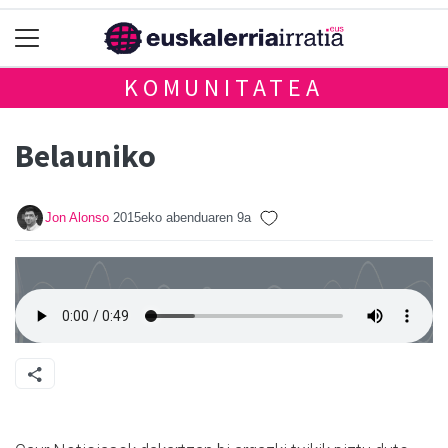
KOMUNITATEA
Belauniko
Jon Alonso
2015eko abenduaren 9a