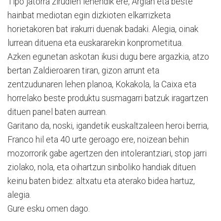
Tipo jatorra zirudien lehendik ere, Argian eta beste
hainbat mediotan egin dizkioten elkarrizketa
horietakoren bat irakurri duenak badaki. Alegia, oinak
lurrean dituena eta euskararekin konprometitua.
Azken egunetan askotan ikusi dugu bere argazkia, atzo
bertan Zaldieroaren tiran, gizon arrunt eta
zentzudunaren lehen planoa, Kokakola, la Caixa eta
horrelako beste produktu susmagarri batzuk iragartzen
dituen panel baten aurrean.
Garitano da, noski, igandetik euskaltzaleen heroi berria,
Franco hil eta 40 urte geroago ere, noizean behin
mozorrorik gabe agertzen den intolerantziari, stop jarri
ziolako, nola, eta oihartzun sinboliko handiak dituen
keinu baten bidez: altxatu eta aterako bidea hartuz,
alegia.
Gure esku omen dago.