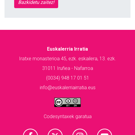
Bazkidetu zaitez!
Euskalerria Irratia
Iratxe monasterioa 45, ezk. eskailera, 13. ezk.
31011 Iruñea - Nafarroa
(0034) 948 17 01 51
info@euskalerriairratia.eus
Codesyntaxek garatua