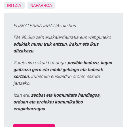
IRITZIA
NAFARROA
EUSKALERRIA IRRATIAzale hori:
FM 98.3ko zein euskalerriairratia.eus webguneko
edukiak musu truk entzun, irakur eta ikus
ditzakezu.
Zuretzako eskari bat dugu:
posible baduzu, lagun
gaitzazu gero eta eduki gehiago eta hobeak
sortzen,
Iruñerriko euskaldun ororen eskura
jartzeko.
Izan ere,
zenbat eta komunitate handiagoa,
orduan eta proiektu komunikatibo
eraginkorragoa.