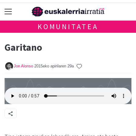
KOMUNITATEA
Garitano
Jon Alonso
2015eko apirilaren 29a