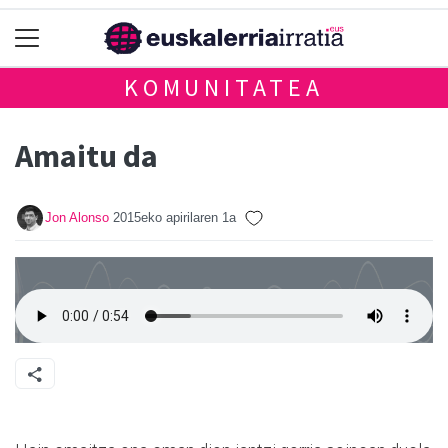
KOMUNITATEA
Amaitu da
Jon Alonso
2015eko apirilaren 1a