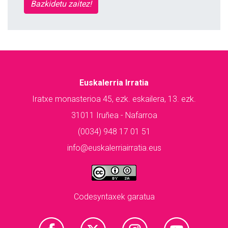
Bazkidetu zaitez!
Euskalerria Irratia
Iratxe monasterioa 45, ezk. eskailera, 13. ezk.
31011 Iruñea - Nafarroa
(0034) 948 17 01 51
info@euskalerriairratia.eus
Codesyntaxek garatua