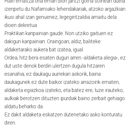
Hain emaitza ona eman dion jantzi gorria soinean duela
izenpetu du Nafarroako lehendakariak, atzoko argazkian
ikusi ahal izan genuenez, legegintzaldia amaitu dela
dioen dekretua.
Praktikan kanpainian gaude. Non utziko gaituen ez
dakigun kanpainian. Oraingoan, aldiz, baliteke
aldaketarako aukera bat izatea, igual.
Ordea, hitz bera esaten dugun arren -aldaketa alegia-, ez
dut uste denok berdin ulertzen dugula hitzaren
esanahia; ez daukagu aurrekari askorik, baina
daukagunek ez dute baikor izateko arrazoirik ematen;
aldaketa egiazkoa izateko, eta batez ere, luze irauteko,
aulkiak berotzen dituzten ipurdiak baino zerbait gehiago
aldatu beharko da.
Ez dakit aldaketa eskatzen dutenetako asko konturatu
diren.