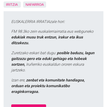
IRITZIA
NAFARROA
EUSKALERRIA IRRATIAzale hori:
FM 98.3ko zein euskalerriairratia.eus webguneko
edukiak musu truk entzun, irakur eta ikus
ditzakezu.
Zuretzako eskari bat dugu:
posible baduzu, lagun
gaitzazu gero eta eduki gehiago eta hobeak
sortzen,
Iruñerriko euskaldun ororen eskura
jartzeko.
Izan ere,
zenbat eta komunitate handiagoa,
orduan eta proiektu komunikatibo
eraginkorragoa.